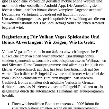
gibt es noch eine vorbildlich gestaltete mobile phone Website und
mehr noch eine zusätzliche Android-App. Die Anmeldung steht
höchst schnell darüber hinaus dieses komplette Angebot steht auf
Deutsch zur Verfügung. Obendrauf gilt laut living room
Umsatzbedingungen, dass perish optimisée Auszahlung aus diesem
Willkommensbonus bei 3 mal des Betrags vom erhaltenen Reward
begrenzt wird.
Registrierung Für Vulkan Vegas Spielcasino Und
Bonus Abverlangen: Wir Zeigen, Wie Es Geht:
Vulkan Vegas offeriert nicht nur äußerst abwechslungsreiche Boni
auf welche art etwa einen wöchentlichen Einzahlungsbonus,
sondern spannende saisonale Events beispielsweise an Weihnachten
und Silvester. Diese Bonusprogramme sind allerdings lediglich ein
kleiner Vorgeschmack auf das, has been hier tatsächlich auf Sie
wartet. Noch dickere Echtgeld-Gewinne sind immer wieder bei den
vom Casino veranstalteten Turnieren möglich. Mit unserem
Cashback Bonus anhalten sich mögliche Verluste in Grenzen
darüber hinaus das Platzieren vonseiten Echtgeld-Einsätzen macht
gegenseitig durch die automatische Teilnahme am Treueprogramm
bezahlt.
Einen wöchentlichen Bonus erst wenn zu 200€ könnt ihr
zusätzlich bislang erhalten, wenn du im Treueprogramm