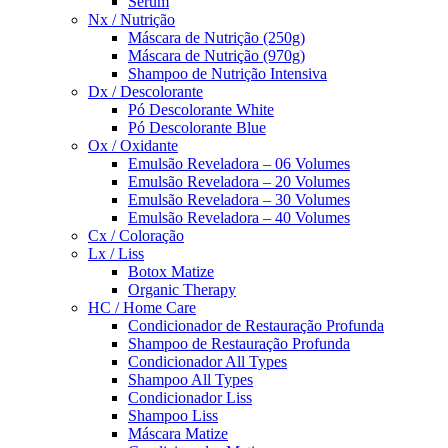
Sérum
Nx / Nutrição
Máscara de Nutrição (250g)
Máscara de Nutrição (970g)
Shampoo de Nutrição Intensiva
Dx / Descolorante
Pó Descolorante White
Pó Descolorante Blue
Ox / Oxidante
Emulsão Reveladora – 06 Volumes
Emulsão Reveladora – 20 Volumes
Emulsão Reveladora – 30 Volumes
Emulsão Reveladora – 40 Volumes
Cx / Coloração
Lx / Liss
Botox Matize
Organic Therapy
HC / Home Care
Condicionador de Restauração Profunda
Shampoo de Restauração Profunda
Condicionador All Types
Shampoo All Types
Condicionador Liss
Shampoo Liss
Máscara Matize