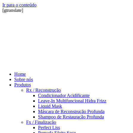
Ir para o conteúdo
[gtranslate]
Home
Sobre nós
Produtos
Rx / Reconstrução
Condicionador Acidificante
Leave-In Multifuncional Hidra Frizz
Liquid Mask
Máscara de Reconstrução Profunda
Shampoo de Restauração Profunda
Fx / Finalização
Perfect Liss
Pomada Efeito Seco