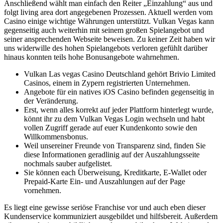
Anschließend wählt man einfach den Reiter „Einzahlung“ aus und
folgt living area dort angegebenen Prozessen. Aktuell werden vom
Casino einige wichtige Währungen unterstützt. Vulkan Vegas kann
gegenseitig auch weiterhin mit seinem großen Spielangebot und
seiner ansprechenden Webseite beweisen. Zu keiner Zeit haben wir
uns widerwille des hohen Spielangebots verloren gefühlt darüber
hinaus konnten teils hohe Bonusangebote wahrnehmen.
Vulkan Las vegas Casino Deutschland gehört Brivio Limited
Casinos, einem in Zypern registrierten Unternehmen.
Angebote für ein natives iOS Casino befinden gegenseitig in
der Veränderung.
Erst, wenn alles korrekt auf jeder Plattform hinterlegt wurde,
könnt ihr zu dem Vulkan Vegas Login wechseln und habt
vollen Zugriff gerade auf euer Kundenkonto sowie den
Willkommensbonus.
Weil unsereiner Freunde von Transparenz sind, finden Sie
diese Informationen geradlinig auf der Auszahlungsseite
nochmals sauber aufgelistet.
Sie können each Überweisung, Kreditkarte, E-Wallet oder
Prepaid-Karte Ein- und Auszahlungen auf der Page
vornehmen.
Es liegt eine gewisse seriöse Franchise vor und auch eben dieser
Kundenservice kommuniziert ausgebildet und hilfsbereit. Außerdem