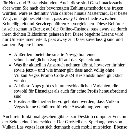
für Neu- und Bestandskunden. Auch diese sind Geschmackssache,
aber wenn Sie nach der bevorzugten Zahlungsmethode uns fragen
würden, wäre es definitiv Visa darüber hinaus Mastercard. Der beste
Weg zur Jagd besteht darin, pass away Unterschiede zwischen
Schnelligkeit und Servicegebühren zu vergleichen. Diese Behörde
ist sehr genau in Bezug auf die Online-Casinos, pass away sie durch
ihren dichten Bildschirm gelassen hat. Diese begehrte Lizenz wird
nur Unternehmen erteilt, pass away zu 100% zuverlässig sind und
saubere Papiere haben.
Außerdem bietet die smarte Navigation einen
schnellstmöglichen Zugriff auf das Spielerkonto.
Was ihr aktuell in Anspruch nehmen könnt, however ihr hier
sowie jetzt – und wie immer gilt, dass auch völlig ohne
Vulkan Vegas Promo Code 2024 Bestandskunden glücklich
werden.
All diese Apps gibt es in unterschiedlichen Varianten, die
sowohl für Einsteiger als auch für echte Profis herausfordernd
sind.
Positiv sollte hierbei hervorgehoben werden, dass Vulkan
Vegas keine Gebühren für eine Auszahlung verlangt.
Auch rein funktional gesehen gibt es zur Desktop computer Version
der Seite keine Unterschiede. Der Großteil des Spielangebots von
Vulkan Las vegas lässt sich demnach auch mobil mitspielen. Ebenso