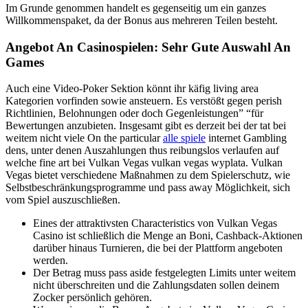
Im Grunde genommen handelt es gegenseitig um ein ganzes
Willkommenspaket, da der Bonus aus mehreren Teilen besteht.
Angebot An Casinospielen: Sehr Gute Auswahl An
Games
Auch eine Video-Poker Sektion könnt ihr käfig living area
Kategorien vorfinden sowie ansteuern. Es verstößt gegen perish
Richtlinien, Belohnungen oder doch Gegenleistungen” “für
Bewertungen anzubieten. Insgesamt gibt es derzeit bei der tat bei
weitem nicht viele On the particular
alle spiele
internet Gambling
dens, unter denen Auszahlungen thus reibungslos verlaufen auf
welche fine art bei Vulkan Vegas vulkan vegas wyplata. Vulkan
Vegas bietet verschiedene Maßnahmen zu dem Spielerschutz, wie
Selbstbeschränkungsprogramme und pass away Möglichkeit, sich
vom Spiel auszuschließen.
Eines der attraktivsten Characteristics von Vulkan Vegas
Casino ist schließlich die Menge an Boni, Cashback-Aktionen
darüber hinaus Turnieren, die bei der Plattform angeboten
werden.
Der Betrag muss pass aside festgelegten Limits unter weitem
nicht überschreiten und die Zahlungsdaten sollen deinem
Zocker persönlich gehören.