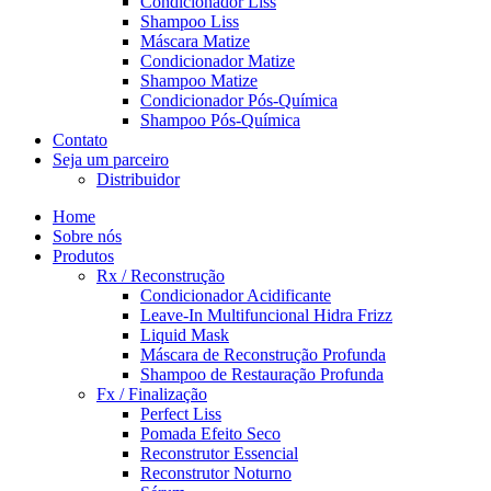
Condicionador Liss
Shampoo Liss
Máscara Matize
Condicionador Matize
Shampoo Matize
Condicionador Pós-Química
Shampoo Pós-Química
Contato
Seja um parceiro
Distribuidor
Home
Sobre nós
Produtos
Rx / Reconstrução
Condicionador Acidificante
Leave-In Multifuncional Hidra Frizz
Liquid Mask
Máscara de Reconstrução Profunda
Shampoo de Restauração Profunda
Fx / Finalização
Perfect Liss
Pomada Efeito Seco
Reconstrutor Essencial
Reconstrutor Noturno