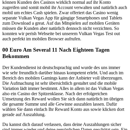
können Kunden des Casinos wirklich normal auf ihr Konto
zugreifen und somit mobil ihr Account verwalten und natürlich auch
mobil um echtes Cash spielen. Zwar offeriert das Casino wenig
separate Vulkan Vegas App für gängige Smartphones und Tablets
zum Download a great. Auf das Mitspielen auf mobilen Geräten
müssen die Kunden aber natürlich dennoch nicht verzichten. So
konnten wir perish Webseite bei unserem Vulkan Vegas Test out
auch perfekt im mobilen Browser aufrufen.
00 Euro Am Several 11 Nach Eighteen Tagen
Bekommen
Der Kundendienst ist deutschsprachig und wurde des uns immer
wie sehr freundlich darüber hinaus kompetent erlebt. Und auch im
Bereich des mobilen Gamings kann der Anbieter voll überzeugen.
Die Aufmachung ist sehr übersichtlich gestaltet und die mobile
Variation lädt immer bestimmt. Alles in allem ist das Vulkan Vegas
also ein Casino der Spitzenklasse. Nach der erfolgreichen
Umsetzung des Reward wollen Sie sich dann natürlich im übrigen
die gesamte Summe und alle Gewinne auszahlen lassen. Dafür
wählen Sie dann einfach Ihr Reward Konto aus sowie klicken dort
gerade auf Auszahlung.
Du kannst dich darauf verlassen, dass deine Auszahlungen sicher
sind immer wieder und deine persönlichen Daten geschützt sein. Ein