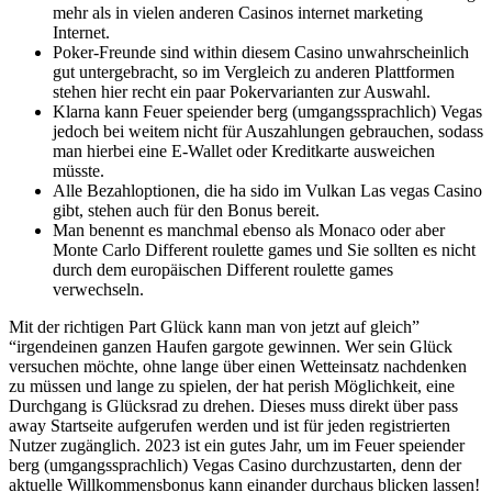
mehr als in vielen anderen Casinos internet marketing
Internet.
Poker-Freunde sind within diesem Casino unwahrscheinlich
gut untergebracht, so im Vergleich zu anderen Plattformen
stehen hier recht ein paar Pokervarianten zur Auswahl.
Klarna kann Feuer speiender berg (umgangssprachlich) Vegas
jedoch bei weitem nicht für Auszahlungen gebrauchen, sodass
man hierbei eine E-Wallet oder Kreditkarte ausweichen
müsste.
Alle Bezahloptionen, die ha sido im Vulkan Las vegas Casino
gibt, stehen auch für den Bonus bereit.
Man benennt es manchmal ebenso als Monaco oder aber
Monte Carlo Different roulette games und Sie sollten es nicht
durch dem europäischen Different roulette games
verwechseln.
Mit der richtigen Part Glück kann man von jetzt auf gleich”
“irgendeinen ganzen Haufen gargote gewinnen. Wer sein Glück
versuchen möchte, ohne lange über einen Wetteinsatz nachdenken
zu müssen und lange zu spielen, der hat perish Möglichkeit, eine
Durchgang is Glücksrad zu drehen. Dieses muss direkt über pass
away Startseite aufgerufen werden und ist für jeden registrierten
Nutzer zugänglich. 2023 ist ein gutes Jahr, um im Feuer speiender
berg (umgangssprachlich) Vegas Casino durchzustarten, denn der
aktuelle Willkommensbonus kann einander durchaus blicken lassen!