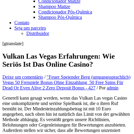
Condicionador Matize
Shampoo Matize
Condicionador Pós-Química
Shampoo Pós-Química
Contato
Seja um parceiro
Distribuidor
[gtranslate]
Vulkan Las Vegas Erfahrungen: Wie
Seriös Ist Das Online Casino?
Deixe um comentário
/
"Feuer Speiender Berg (umgangssprachlich)
Vegas 50 Freispiele Bonus Ohne Einzahlung ️ 50 Free Spins Für
Dead Or Even Alive 2 Zero Deposit Bonus - 427
/ Por
admin
Generell kann gesagt werden, wenn das Vulkan Las vegas Casino
eine unkomplizierte und seriöse Spielbank ist, die o ihren Ruf
bemüht ist. Der Mindesteinzahlungsbetrag ist mit 10 Euro
angegeben, nach oben hin ist natürlich das Limit von der gewählten
Methode abhängig. Es verstößt gegen unsere Richtlinien,
Belohnungen oder Gegenleistungen für Bewertungen anzubieten.
Außerdem stellen wir sicher, dass alle Bewertungen unzensiert