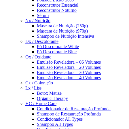
Reconstrutor Essencial
Reconstrutor Noturno
Sérum
Nx / Nutrição
Máscara de Nutrição (250g)
Máscara de Nutrição (970g)
Shampoo de Nutrição Intensiva
Dx / Descolorante
Pó Descolorante White
Pó Descolorante Blue
Ox / Oxidante
Emulsão Reveladora – 06 Volumes
Emulsão Reveladora – 20 Volumes
Emulsão Reveladora – 30 Volumes
Emulsão Reveladora – 40 Volumes
Cx / Coloração
Lx / Liss
Botox Matize
Organic Therapy
HC / Home Care
Condicionador de Restauração Profunda
Shampoo de Restauração Profunda
Condicionador All Types
Shampoo All Types