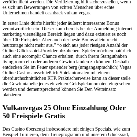
veröffentlicht werden. Die Verifizierung hilft sicherzustellen, wenn
es sich um Bewertungen von echten Menschen über echte
Unternehmen handelt cashback vulkan vegas.
In erster Linie dürfte hierfür jeder äußerst interessante Bonus
verantwortlich sein. Dieser kann bereits bei der Anmeldung internet
marketing vierstelligen Bereich liegen und dazu existiert es noch
über 100 Freispiele. Aber auch der beste Bonus allein reicht
heutzutage nicht mehr aus,” “o sich aus jeder riesigen Anzahl der
Online Glücksspiel-Provider abzuheben. Spieler möchten natürlich
auch eine accomplir Chance erhalten, durch ihrem Startguthaben
living room ein oder anderen Gewinn landen zu können. Deshalb
entdecken Sie im Feuer speiender berg (umgangssprachlich) Vegas
Online Casino ausschließlich Spielautomaten mit einem
überdurchschnittlichen RTP. Praktischerweise kann an dieser stelle
die Gewinntabelle jedes einzelnen Geldspielautomaten eingesehen
werden und dementsprechend können Sie Den Wetteinsatz
platzieren.
Vulkanvegas 25 Ohne Einzahlung Oder
50 Freispiele Gratis
Das Casino überzeugt insbesondere mit einigen Specials, wie zum
Beispiel Turnieren, dem Treueprogramm und unserem Glücksrad,