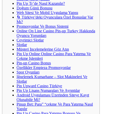
Pin Up Tr’de Nasıl Kazanılır?
Doğum Günü Bonusu
Web Sitesi Ve Mobil Uygulama Yapısı
🌀 Türkiye’deki Oyunculara Özel Bonuslar Var
Mı?
Promosyonlar Ve Bonus Sistemi
Online On Line Casino Pin-up Turkey Hakkında
Oyuncu Yorumları
Çevrimiçi Slotlar
Slotlar
Müşteri Incelemelerine Göz Atın
Pin Up Online Online Casino Para Yatırma Ve
Çekme Işlemleri
Pin-up Casino Bonus
Özellikler Empieza Promosyonlar
Spor Oyunları
Iğnelemek Kumarhane – Slot Makineleri Ve
Slotlar
Pin Upward Casino Türkiye
Pin Up Lisans Numaraları Ve Ayrıntılar
Android Uygulaması Üzerinden Siteye Kayıt
Olunabilir Mi?
Pinup Bet: Para” “çekme Ve Para Yatırma Nasıl
Yapılır
Pin Up Casino Para Yatırma Bonusu Ve