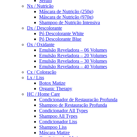
Sérum
Nx / Nutrição
Máscara de Nutrição (250g)
Máscara de Nutrição (970g)
Shampoo de Nutrição Intensiva
Dx / Descolorante
Pó Descolorante White
Pó Descolorante Blue
Ox / Oxidante
Emulsão Reveladora – 06 Volumes
Emulsão Reveladora – 20 Volumes
Emulsão Reveladora – 30 Volumes
Emulsão Reveladora – 40 Volumes
Cx / Coloração
Lx / Liss
Botox Matize
Organic Therapy
HC / Home Care
Condicionador de Restauração Profunda
Shampoo de Restauração Profunda
Condicionador All Types
Shampoo All Types
Condicionador Liss
Shampoo Liss
Máscara Matize