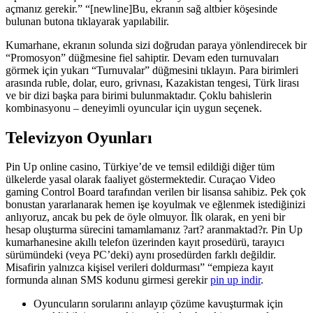
açmanız gerekir.” “[newline]Bu, ekranın sağ altbier köşesinde
bulunan butona tıklayarak yapılabilir.
Kumarhane, ekranın solunda sizi doğrudan paraya yönlendirecek bir
“Promosyon” düğmesine fiel sahiptir. Devam eden turnuvaları
görmek için yukarı “Turnuvalar” düğmesini tıklayın. Para birimleri
arasında ruble, dolar, euro, grivnası, Kazakistan tengesi, Türk lirası
ve bir dizi başka para birimi bulunmaktadır. Çoklu bahislerin
kombinasyonu – deneyimli oyuncular için uygun seçenek.
Televizyon Oyunları
Pin Up online casino, Türkiye’de ve temsil edildiği diğer tüm
ülkelerde yasal olarak faaliyet göstermektedir. Curaçao Video
gaming Control Board tarafından verilen bir lisansa sahibiz. Pek çok
bonustan yararlanarak hemen işe koyulmak ve eğlenmek istediğinizi
anlıyoruz, ancak bu pek de öyle olmuyor. İlk olarak, en yeni bir
hesap oluşturma sürecini tamamlamanız ?art? aranmaktad?r. Pin Up
kumarhanesine akıllı telefon üzerinden kayıt prosedürü, tarayıcı
sürümündeki (veya PC’deki) aynı prosedürden farklı değildir.
Misafirin yalnızca kişisel verileri doldurması” “empieza kayıt
formunda alınan SMS kodunu girmesi gerekir
pin up indir
.
Oyuncuların sorularını anlayıp çözüme kavuşturmak için