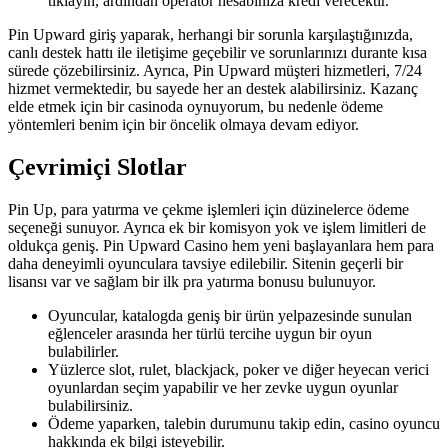
tıklayın, ardından operatör hesabınıza kredi verecektir.
Pin Upward giriş yaparak, herhangi bir sorunla karşılaştığınızda,
canlı destek hattı ile iletişime geçebilir ve sorunlarınızı durante kısa
sürede çözebilirsiniz. Ayrıca, Pin Upward müşteri hizmetleri, 7/24
hizmet vermektedir, bu sayede her an destek alabilirsiniz. Kazanç
elde etmek için bir casinoda oynuyorum, bu nedenle ödeme
yöntemleri benim için bir öncelik olmaya devam ediyor.
Çevrimiçi Slotlar
Pin Up, para yatırma ve çekme işlemleri için düzinelerce ödeme
seçeneği sunuyor. Ayrıca ek bir komisyon yok ve işlem limitleri de
oldukça geniş. Pin Upward Casino hem yeni başlayanlara hem para
daha deneyimli oyunculara tavsiye edilebilir. Sitenin geçerli bir
lisansı var ve sağlam bir ilk pra yatırma bonusu bulunuyor.
Oyuncular, katalogda geniş bir ürün yelpazesinde sunulan
eğlenceler arasında her türlü tercihe uygun bir oyun
bulabilirler.
Yüzlerce slot, rulet, blackjack, poker ve diğer heyecan verici
oyunlardan seçim yapabilir ve her zevke uygun oyunlar
bulabilirsiniz.
Ödeme yaparken, talebin durumunu takip edin, casino oyuncu
hakkında ek bilgi isteyebilir.