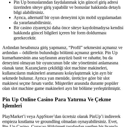
Pin Up bonuslarından faydalanmak için güncel giriş adresi
üzerinden siteye giriş yapabilir ve bonuslar hakkında detaylı
bilgi alabilirsiniz.
Ayrıca, alternatif bir oyun deneyimi için mobil uygulamadan
da yararlanabilirsiniz.
Bir casino ziyaretçisi daha önce siteye kaydolmadıysa kendisi
hakkında güncel bilgileri içeren bir form doldurması
gerekecektir.
Ardından hesabınıza giriş yapmanız, “Profil” sekmesini açmanız ve
ardından – ödüllerin bulunduğu bölümü açmanız gerekir. Pin Up
kumarhanesinin ana sayfasının arayüzü basit ve rahattır, bu da
deneyimi olmayan bir oyuncunun bile site yönetimini anlamasına
olanak tanır. Kazançların çekildiği slot machine makineleri,
kullanıcıların makineleri aramasını kolaylaştırmak için ayrı bir
sekmede bulunur. Ayrıca yan menüde, üreticiye göre bir slot
makinesi seçme fırsatı vardır. Müşteriler arasında durante popüler
olan slot machine game makineleri ayrı bir bölüme yerleştirilmiştir.
Pin Up Online Casino Para Yatırma Ve Çekme
Işlemleri
PlayMarket’i veya AppStore’dan ücretsiz olarak PinUp’i indirerek
empieza kısıtlama ve groundling olmadan oynayabilirsiniz. Evet,
Pin-Up Casino, Curacao Hükümeti tarafından verilen bir lisansla