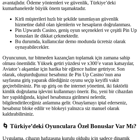
avantajlıdır. Ödeme yöntemleri ve güvenlik, Türkiye’deki
kumarhanelerde büyük önem taşımaktadır.
Kirli müşterileri hızlı bir şekilde tanımlayan güvenlik
hizmetine dahil olan işlemlerin ve hesapların doğrulanması.
Pin Upwards Casino, geniş oyun seçenekleri ve çeşitli Pin Up
bonusları ile dikkat çekmektedir.
Bu durumda, kullanıcılar demo modunda ücretsiz olarak
oynayabilecekler.
Oyuncunun, tur bitmeden kazançları toplamak için zamana sahip
olması önemlidir. Yüksek getiri yüzdesi ve x300’e varan katsayılar,
Aviator’ı akşamlar için harika bir eğlence haline getiriyor. Son
olarak, oluşturduğunuz hesabınız ile Pin Up Casino’nun ana
sayfasına giriş yaparak dilediğiniz oyunu seçip keyifli vakit
geçirebilirsiniz. Pin up giriş on the internet yönetimi, iki faktörlü
kimlik doğrulama işlevini kullanmayı önerir. Bu, yeni bir cihazdan
her yapıldığında, kişisel hesabınıza girilmesi nelerdir,
bilgilendirileceğiniz anlamına gelir. Onaylamayı iptal ederseniz,
hesabınız bloke edilir ve blokeyi yalnızca siz manuel olarak
kaldırabilirsiniz.
🌀 Türkiye’deki Oyunculara Özel Bonuslar Var Mı?
Uygulama, cihazın hafızasına kurulu olduğu için sadece dinamik