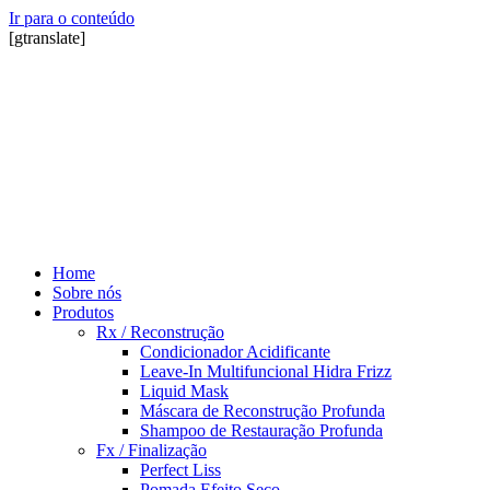
Ir para o conteúdo
[gtranslate]
Home
Sobre nós
Produtos
Rx / Reconstrução
Condicionador Acidificante
Leave-In Multifuncional Hidra Frizz
Liquid Mask
Máscara de Reconstrução Profunda
Shampoo de Restauração Profunda
Fx / Finalização
Perfect Liss
Pomada Efeito Seco