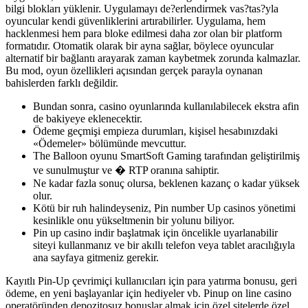
bilgi blokları yüklenir. Uygulamayı de?erlendirmek vas?tas?yla
oyuncular kendi güvenliklerini artırabilirler. Uygulama, hem
hacklenmesi hem para bloke edilmesi daha zor olan bir platform
formatıdır. Otomatik olarak bir ayna sağlar, böylece oyuncular
alternatif bir bağlantı arayarak zaman kaybetmek zorunda kalmazlar.
Bu mod, oyun özellikleri açısından gerçek parayla oynanan
bahislerden farklı değildir.
Bundan sonra, casino oyunlarında kullanılabilecek ekstra afin
de bakiyeye eklenecektir.
Ödeme geçmişi empieza durumları, kişisel hesabınızdaki
«Ödemeler» bölümünde mevcuttur.
The Balloon oyunu SmartSoft Gaming tarafından geliştirilmiş
ve sunulmuştur ve � RTP oranına sahiptir.
Ne kadar fazla sonuç olursa, beklenen kazanç o kadar yüksek
olur.
Kötü bir ruh halindeyseniz, Pin number Up casinos yönetimi
kesinlikle onu yükseltmenin bir yolunu biliyor.
Pin up casino indir başlatmak için öncelikle uyarlanabilir
siteyi kullanmanız ve bir akıllı telefon veya tablet aracılığıyla
ana sayfaya gitmeniz gerekir.
Kayıtlı Pin-Up çevrimiçi kullanıcıları için para yatırma bonusu, geri
ödeme, en yeni başlayanlar için hediyeler vb. Pinup on line casino
operatöründen depozitosuz bonuslar almak için özel sitelerde özel