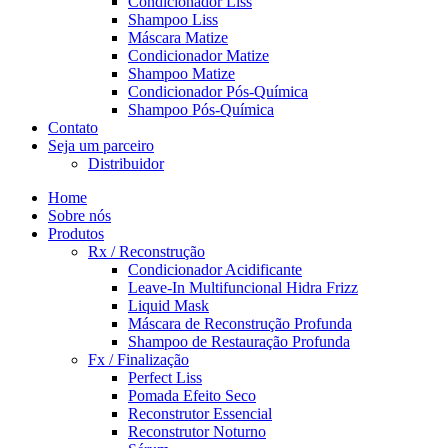
Condicionador Liss
Shampoo Liss
Máscara Matize
Condicionador Matize
Shampoo Matize
Condicionador Pós-Química
Shampoo Pós-Química
Contato
Seja um parceiro
Distribuidor
Home
Sobre nós
Produtos
Rx / Reconstrução
Condicionador Acidificante
Leave-In Multifuncional Hidra Frizz
Liquid Mask
Máscara de Reconstrução Profunda
Shampoo de Restauração Profunda
Fx / Finalização
Perfect Liss
Pomada Efeito Seco
Reconstrutor Essencial
Reconstrutor Noturno