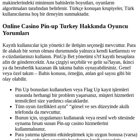
makinelerindeki minimum bahislerin boyutları, oyunların
algoritmaları tarafından belirlenir. Türkçe konuşan krupiyeler, Türk
kullanıcılarına hoş bir deneyim sunmaktadır.
Online Casino Pin-up Turkey Hakkında Oyuncu
Yorumları
Kayıtlı kullanıcılar için yönetici ile iletişim seçeneği mevcuttur. Para
ile alakalı bir sorun olması durumunda yalnızca kendi kartlarınızı ve
e-cüzdanlarınızı kullanın. PinUp Bet yönetimi s?rf kayıtlı hesaplara
afin de gönderecektir. Ana çizgiyi seçebilir ve gelir sa?layan, ikinci
ya da beraberlik kazanan ilk takıma bahis oynayabilirsiniz. Genel
veya özel takım – Bahis konusu, örneğin, atılan gol sayısı gibi bir
olay olabilir.
Pin Up bonusları kullanırken veya Flag Up kayıt işlemleri
sırasında herhangi bir problem yaşarsanız, müşteri hizmetleri
temsilcileri size yardımcı olacaklardır.
Tüm oyun özellikleri aynı” “görsel ve ses düzeyinde akıllı
telefonda da mevcuttur.
Bunun için, uygulamayı kullanarak veya resmî web sitesinde
oynama fırsatı sunan Pin-up casino hizmetlerini
kullanmalısınız.
Para yatırma işlemini etkinleştirmek için uygun bonusa (varsa)