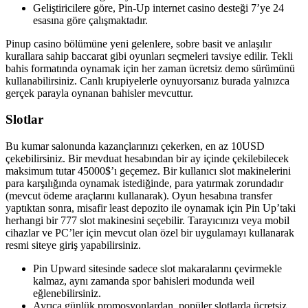
Geliştiricilere göre, Pin-Up internet casino desteği 7’ye 24
esasına göre çalışmaktadır.
Pinup casino bölümüne yeni gelenlere, sobre basit ve anlaşılır
kurallara sahip baccarat gibi oyunları seçmeleri tavsiye edilir. Tekli
bahis formatında oynamak için her zaman ücretsiz demo sürümünü
kullanabilirsiniz. Canlı krupiyelerle oynuyorsanız burada yalnızca
gerçek parayla oynanan bahisler mevcuttur.
Slotlar
Bu kumar salonunda kazançlarınızı çekerken, en az 10USD
çekebilirsiniz. Bir mevduat hesabından bir ay içinde çekilebilecek
maksimum tutar 45000$’ı geçemez. Bir kullanıcı slot makinelerini
para karşılığında oynamak istediğinde, para yatırmak zorundadır
(mevcut ödeme araçlarını kullanarak). Oyun hesabına transfer
yaptıktan sonra, misafir least depozito ile oynamak için Pin Up’taki
herhangi bir 777 slot makinesini seçebilir. Tarayıcınızı veya mobil
cihazlar ve PC’ler için mevcut olan özel bir uygulamayı kullanarak
resmi siteye giriş yapabilirsiniz.
Pin Upward sitesinde sadece slot makaralarını çevirmekle
kalmaz, aynı zamanda spor bahisleri modunda weil
eğlenebilirsiniz.
Ayrıca günlük promosyonlardan, popüler slotlarda ücretsiz