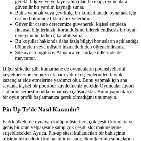
gerekli bilgiye ve yetkiye sahip olan bu ekip, oyunculara
güvenilir bir yardım kaynağı sunar.
Bahis yapmak veya çevrimiçi bir kumarhanede oynamak için
casino bölümüne tıklamanız yeterlidir.
Güvenilir casino derecemize güvenerek, kişisel empieza
finansal bilgilerinizin korunduğunu bilerek endişesiz bir oyun
deneyiminin tadını çıkarabilirsiniz.
Bu koşullar hakkında daha fazla bilgiyi bonusların açıklandığı
bölümden veya müşteri hizmetlerinden öğrenebilirsiniz.
Site ayrıca İngilizce, Almanca ve Türkçe dillerinde de
mevcuttur.
Diğer şirketler gibi kumarhane de oyuncuların potansiyellerini
keşfetmelerine empieza ilk para yatırma işlemlerinden büyük
kazançlar elde etmelerine yardımcı olur. Bunu yapmak için ana
sayfada kişisel bir pourtour kaydetmeniz gerekir. Oyuncular favori
slotlarını serbest modda oynamaya çalışacaklar. Bunu yapmak için
bir oyun profili başlatmanıza gerek olmadığını unutmayın.
Pin Up Tr’de Nasıl Kazanılır?
Farklı ülkelerde oynayan kulüp müşterileri, çok çeşitli konulara ve
geniş bir oran yelpazesine sahip çok çeşitli slot makinelerine
erişebilecekler. Ayrıca, Pin-up sitesi kullanıcıları bir bahisçinin
ofisinin hizmetlerini kullanabilir ve spor etkinliklerinin sonuçlarına