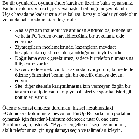
Bu tür oyunlarda, oyunun choix karakteri üzerine bahis oynarsınız.
Bu bir uçak, uzay roketi, jet veya başka herhangi bir şey olabilir.
Uçak havada ne kadar uzun süre kalırsa, katsayı o kadar yüksek olur
ve bu da bahsinizin miktarı ile çarpılır.
Ana sayfadan indirebilir ve ardından Android os, iPhone’lar
ve hatta PC’lerden oynayabileceğiniz bir uygulama elde
edersiniz.
Ziyaretçilerin incelemelerinde, kazançların mevduat
hesaplarından çekilmesinin çabukluğunun teyidi vardır.
Doğrulama evrak gerektirmez, sadece bir telefon numarasına
ihtiyacınız vardır.
Kazanç elde etmek için bir casinoda oynuyorum, bu nedenle
ödeme yöntemleri benim için bir öncelik olmaya devam
ediyor.
Site, diğer sitelerle karıştırılmasına izin vermeyen özgün bir
tasarıma sahiptir, canlı krupiye bahisleri ve spor bahisleri gibi
bölümleri vardır.
Ödeme geçmişi empieza durumları, kişisel hesabınızdaki
«Ödemeler» bölümünde mevcuttur. PinUp Bet şirketinin portalında
oynamak için fırsatlar Minimum ödenecek tutar 0. one euro.
Profilinizi açın, listedeki “Bypass engelleme” seçeneğini bulun,
akıllı telefonunuz için uygulamayı seçin ve talimatları izleyin.