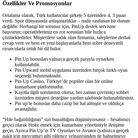
Özellikler Ve Promosyonlar
Ortalama olarak, Türk kullanıcılar şirkete 5 üzerinden 4, 3 puan
verdi. Spor dünyasında anlaşmazlıklar – nadir rastlanan bir durum
değildir. Herhangi bir sorunuz için, PinUp destek servisine
başvurun; operatörlerimiz en zor sorunları bile hızlıca
çözmektedirler. Müşterilere sadık olan firmamız, taleplerine derhal
cevap verir ve hem en yeni başlayanlarla hem sobre deneyimli
oyuncularla ortak bir dil bulur.
Pin Up bonusları yalnızca gerçek parayla oynarken
kullanılabilir.
Pin Upward mobil uygulama üzerinden birçok farklı oyun
seçeneği bulunmaktadır.
Pin-Up Casino, Türkiye’de popüler olan bir online
kumarhane platformudur.
Kayıtla ilgili sorularınız olursa, her zaman çevrimiçi sohbet
üzerinden müşteri desteğine yardım talebinde bulunabilirsiniz.
Pin up’te bonuslar daha cazip bir hal almıştır ve oldukça
avantajlıdır.
“Hile bağımlılığının” sizi bunalttığını düşünüyorsanız – hesabınızı
geçici olarak bloke etmek için kumarhane yönetimiyle iletişime
geçin. Ayrıca Pin Up’ın TV Oyunları ve Aviator (yalnızca gerçek
nakit için mevcuttur) gibi eğlence yelpazesinden de bahsetmeye