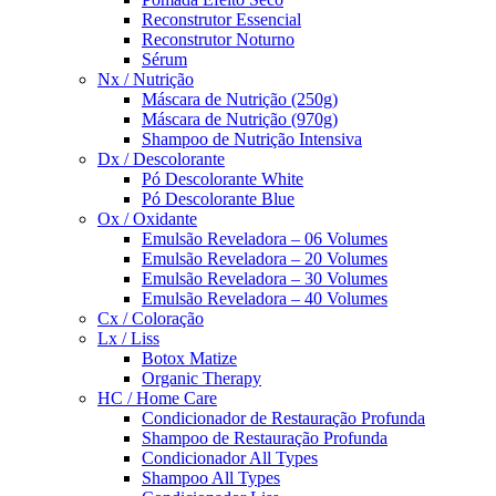
Reconstrutor Essencial
Reconstrutor Noturno
Sérum
Nx / Nutrição
Máscara de Nutrição (250g)
Máscara de Nutrição (970g)
Shampoo de Nutrição Intensiva
Dx / Descolorante
Pó Descolorante White
Pó Descolorante Blue
Ox / Oxidante
Emulsão Reveladora – 06 Volumes
Emulsão Reveladora – 20 Volumes
Emulsão Reveladora – 30 Volumes
Emulsão Reveladora – 40 Volumes
Cx / Coloração
Lx / Liss
Botox Matize
Organic Therapy
HC / Home Care
Condicionador de Restauração Profunda
Shampoo de Restauração Profunda
Condicionador All Types
Shampoo All Types