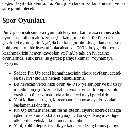
değer. Kayıt olduktan sonra, PinUp’ten tarafınıza kullanıcı adı ve bir
şifre gönderilecek.
Spor Oyunları
Pin Up com sitesindeki oyun koleksiyonu, kart, masa empieza slot
oyunları dahil olmak üzere çeşitli kategorilerde 5. 000’den fazla
çevrimiçi oyun içerir. Aşağıda her kategorinin bir açıklamasını ve en
ünlü oyunların bir listesini bulacaksınız. 120’lik hoş geldin bonusu
kazanmak için hemen kaydolun ve PınUp taki en iyi casino
oyunlarında Türk lirası ile gerçek parayla kumar” “oynamaya
başlayın.
Sadece Pin Up sanal kumarhanesinin choix sayfasını açarak,
en ba?ar?l? slotları hemen bulabilirsiniz.
Bu heyecan verici hızlı oyun � RTP’ye sahiptir ve bir uzay
roketinin uçuşu üzerine bahis oynamayı içerir empieza bir
crash lalu önce zamanında afin de çekmeyi gerektirir.
Yeni kullanıcılar için, kumarhane ile tanışmaya bu slotlarla
başlamanızı öneririz.
Pin Up kumarhanesinin resmi sitesini ziyaret ederek rahatça
eğlenin ve kumar slotları oynayın, Türkiye, Rusya ve diğer
ülkelerden yetişkin kullanıcılar olabilir.
Yani, kulüp depozitoyu ikiye katlar ve sizing bonus parayı