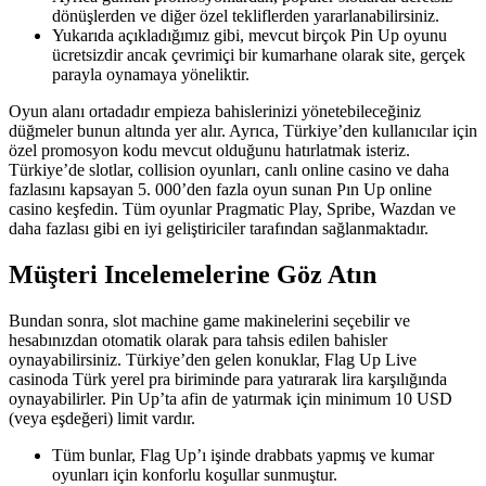
dönüşlerden ve diğer özel tekliflerden yararlanabilirsiniz.
Yukarıda açıkladığımız gibi, mevcut birçok Pin Up oyunu
ücretsizdir ancak çevrimiçi bir kumarhane olarak site, gerçek
parayla oynamaya yöneliktir.
Oyun alanı ortadadır empieza bahislerinizi yönetebileceğiniz
düğmeler bunun altında yer alır. Ayrıca, Türkiye’den kullanıcılar için
özel promosyon kodu mevcut olduğunu hatırlatmak isteriz.
Türkiye’de slotlar, collision oyunları, canlı online casino ve daha
fazlasını kapsayan 5. 000’den fazla oyun sunan Pın Up online
casino keşfedin. Tüm oyunlar Pragmatic Play, Spribe, Wazdan ve
daha fazlası gibi en iyi geliştiriciler tarafından sağlanmaktadır.
Müşteri Incelemelerine Göz Atın
Bundan sonra, slot machine game makinelerini seçebilir ve
hesabınızdan otomatik olarak para tahsis edilen bahisler
oynayabilirsiniz. Türkiye’den gelen konuklar, Flag Up Live
casinoda Türk yerel pra biriminde para yatırarak lira karşılığında
oynayabilirler. Pin Up’ta afin de yatırmak için minimum 10 USD
(veya eşdeğeri) limit vardır.
Tüm bunlar, Flag Up’ı işinde drabbats yapmış ve kumar
oyunları için konforlu koşullar sunmuştur.