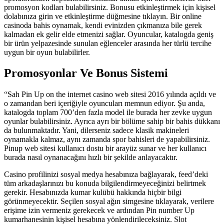
promosyon kodları bulabilirsiniz. Bonusu etkinleştirmek için kişisel
dolabınıza girin ve etkinleştirme düğmesine tıklayın. Bir online
casinoda bahis oynamak, kendi evinizden çıkmanıza bile gerek
kalmadan ek gelir elde etmenizi sağlar. Oyuncular, katalogda geniş
bir ürün yelpazesinde sunulan eğlenceler arasında her türlü tercihe
uygun bir oyun bulabilirler.
Promosyonlar Ve Bonus Sistemi
“Sah Pin Up on the internet casino web sitesi 2016 yılında açıldı ve
o zamandan beri içeriğiyle oyuncuları memnun ediyor. Şu anda,
katalogda toplam 700’den fazla model ile burada her zevke uygun
oyunlar bulabilirsiniz. Ayrıca ayrı bir bölüme sahip bir bahis dükkanı
da bulunmaktadır. Yani, dilerseniz sadece klasik makineleri
oynamakla kalmaz, aynı zamanda spor bahisleri de yapabilirsiniz.
Pinup web sitesi kullanıcı dostu bir arayüz sunar ve her kullanıcı
burada nasıl oynanacağını hızlı bir şekilde anlayacaktır.
Casino profilinizi sosyal medya hesabınıza bağlayarak, feed’deki
tüm arkadaşlarınızı bu konuda bilgilendirmeyeceğinizi belirtmek
gerekir. Hesabınızda kumar kulübü hakkında hiçbir bilgi
görünmeyecektir. Seçilen sosyal ağın simgesine tıklayarak, verilere
erişime izin vermeniz gerekecek ve ardından Pin number Up
kumarhanesinin kişisel hesabına yönlendirileceksiniz. Slot