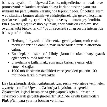
bahis oynayabilir. Pin Upward Casino, müşterilerine turnuvalara ve
promosyonlara katılımlarından dolayı karlı bonusların yanı sıra
istikrarlı bir para yatırma karşılığında teşekkür eder. Öncelikle, resmi
web sitesinde bonusu almak ve etkinleştirmek için gerekli koşulları
(şartlar ve koşullar geçerlidir) öğrenin ve oyununuzu çeşitlendirin.
Pin Upwards, çeşitli casino oyunları, spor bahisleri empieza slot
oyunları gibi birçok farklı” “oyun seçeneği sunan on the internet bir
bahis platformudur.
Herhangi bir yazılım indirmenize gerek yoktur, canlı casino
mobil cihazlar da dahil olmak üzere birden fazla platformda
çalışır.
En talepkar müşteriler fiel ihtiyaçlarını tam olarak karşılayacak
eğlenceyi burada bulabilir.
Uygulamayı kullanmak, aynı anda birkaç avantaj elde
etmenizi sağlar.
1000 mb ile sitenin özellikleri ve seçenekleri paketin 100
mb’inden farklı olmayacaktır.
Lira karşılığında slotları çalıştırmak için, resmi web siteye yeni gelen
ziyaretçilerin Pin Upward Casino’ya kaydolmaları gerekir.
Ziyaretçiler, kişisel hesaplarına giriş yapmak için bu prosedürü
çevrimiçi olarak gerçekleştirebilirler. 2021’de kayıtlı kullanıcılara
PinUp’tan para yatırma bonusu verilmez.