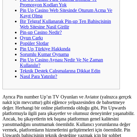
Promosyon Kodları Yok
Pin Up Casino Web Sitesinde Oturum Açma Ve
Kayıt Olma
Bir Telgraf Kullanarak Pin-up Ten Bahisçisinin
Web Sitesine Nasil Girilir
Pin-up Casino Nedir?
Oyun Çarkı
Popüler Slotlar
Pin Up Türkiye Hakkında
Sorumlu Kumar Oynama
Pin Up Casino Aynası Nedir Ve Ne Zaman
Kullanılır?
Teknik Destek Çalışmalarına Dikkat Edin
Nasıl Para Yatırılır?
Ayrıca Pin number Up’ın TV Oyunları ve Aviator (yalnızca gerçek
nakit için mevcuttur) gibi eğlence yelpazesinden de bahsetmeye
değer. Herhangi bir online platformda olduğu gibi, Pin Upwards
platformuyla ilgili para şikayetler ve olumsuz deneyimler yaşanabilir.
Ancak, bu şikayetlerin tek başına platformun genel kalitesini
yansıtmadığını unutmamak önemlidir. Kullanıcı yorumlarına değer
vermek, platformların hizmetlerini geliştirmeleri için önemlidir. Pin
Upwards bahisçisinin teknik desteğine yazmak için bir sohbet