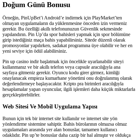
Doğum Günü Bonusu
Örneğin, PinUpBet’i Android’e indirmek için PlayMarket’ten
olmayan uygulamaların da yüklenmesine önceden izin vermeniz
gerekir. Bu özelliği akıllı telefonunuzun Güvenlik sekmesinde
yapılandırın. Pin Up’da spor bahisleri yapmak için spor bölümüne
girip istediğiniz maça bahis yapabilirsiniz. Sitede düzenli olarak
promosyonlar yapılırken, sadakat programına üye olabilir ve her en
yeni seviye için ödül alabilirsiniz.
Pin up casino indir başlatmak için öncelikle uyarlanabilir siteyi
kullanmanız ve bir akıllı telefon veya capsule aracılığıyla ana
sayfaya gitmeniz gerekir. Oyuncu kodu girer girmez, kimliği
onaylanacak empieza kumarhane yönetimi onu doğrulanmış olarak
değerlendirmeye başlayacaktır. Kripto pra birimleri aracılığıyla
hesaplamalar yapan oyuncular, ilgili işlemleri daha küçük miktarlarla
gerçekleştirebilirler.
Web Sitesi Ve Mobil Uygulama Yapısı
Bunun için tek bir internet site kullanılır ve internet site yön
yönlendirme sistemine sahiptir. Bahis bürolarının olmazsa olmaz
uygulamaları arasında yer alan bonuslar, tamamen kullanıcı
odaklıdır. Pin up’te bonuslar daha cazip bir hal almıştır ve oldukça