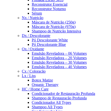
Reconstrutor Essencial
Reconstrutor Noturno
Sérum
Nx / Nutrição
Máscara de Nutrição (250g)
Máscara de Nutrição (970g)
Shampoo de Nutrição Intensiva
Dx / Descolorante
Pó Descolorante White
Pó Descolorante Blue
Ox / Oxidante
Emulsão Reveladora – 06 Volumes
Emulsão Reveladora – 20 Volumes
Emulsão Reveladora – 30 Volumes
Emulsão Reveladora – 40 Volumes
Cx / Coloração
Lx / Liss
Botox Matize
Organic Therapy
HC / Home Care
Condicionador de Restauração Profunda
Shampoo de Restauração Profunda
Condicionador All Types
Shampoo All Types