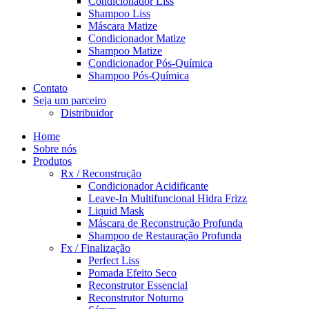
Condicionador Liss
Shampoo Liss
Máscara Matize
Condicionador Matize
Shampoo Matize
Condicionador Pós-Química
Shampoo Pós-Química
Contato
Seja um parceiro
Distribuidor
Home
Sobre nós
Produtos
Rx / Reconstrução
Condicionador Acidificante
Leave-In Multifuncional Hidra Frizz
Liquid Mask
Máscara de Reconstrução Profunda
Shampoo de Restauração Profunda
Fx / Finalização
Perfect Liss
Pomada Efeito Seco
Reconstrutor Essencial
Reconstrutor Noturno