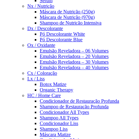
Sérum
Nx / Nutrição
Máscara de Nutrição (250g)
Máscara de Nutrição (970g)
Shampoo de Nutrição Intensiva
Dx / Descolorante
Pó Descolorante White
Pó Descolorante Blue
Ox / Oxidante
Emulsão Reveladora – 06 Volumes
Emulsão Reveladora – 20 Volumes
Emulsão Reveladora – 30 Volumes
Emulsão Reveladora – 40 Volumes
Cx / Coloração
Lx / Liss
Botox Matize
Organic Therapy
HC / Home Care
Condicionador de Restauração Profunda
Shampoo de Restauração Profunda
Condicionador All Types
Shampoo All Types
Condicionador Liss
Shampoo Liss
Máscara Matize