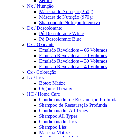
Sérum
Nx / Nutrição
Máscara de Nutrição (250g)
Máscara de Nutrição (970g)
Shampoo de Nutrição Intensiva
Dx / Descolorante
Pó Descolorante White
Pó Descolorante Blue
Ox / Oxidante
Emulsão Reveladora – 06 Volumes
Emulsão Reveladora – 20 Volumes
Emulsão Reveladora – 30 Volumes
Emulsão Reveladora – 40 Volumes
Cx / Coloração
Lx / Liss
Botox Matize
Organic Therapy
HC / Home Care
Condicionador de Restauração Profunda
Shampoo de Restauração Profunda
Condicionador All Types
Shampoo All Types
Condicionador Liss
Shampoo Liss
Máscara Matize