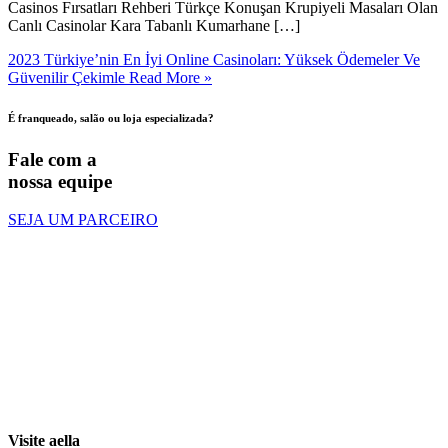
Casinos Fırsatları Rehberi Türkçe Konuşan Krupiyeli Masaları Olan
Canlı Casinolar Kara Tabanlı Kumarhane […]
2023 Türkiye’nin En İyi Online Casinoları: Yüksek Ödemeler Ve
Güvenilir Çekimle
Read More »
É franqueado, salão ou loja especializada?
Fale com a
nossa equipe
SEJA UM PARCEIRO
Visite aella