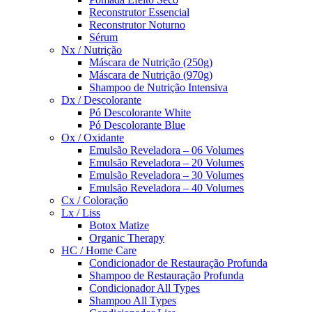
Reconstrutor Essencial
Reconstrutor Noturno
Sérum
Nx / Nutrição
Máscara de Nutrição (250g)
Máscara de Nutrição (970g)
Shampoo de Nutrição Intensiva
Dx / Descolorante
Pó Descolorante White
Pó Descolorante Blue
Ox / Oxidante
Emulsão Reveladora – 06 Volumes
Emulsão Reveladora – 20 Volumes
Emulsão Reveladora – 30 Volumes
Emulsão Reveladora – 40 Volumes
Cx / Coloração
Lx / Liss
Botox Matize
Organic Therapy
HC / Home Care
Condicionador de Restauração Profunda
Shampoo de Restauração Profunda
Condicionador All Types
Shampoo All Types