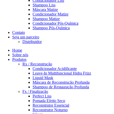
Condicionador Liss
Shampoo Liss
Máscara Matize
Condicionador Matize
Shampoo Matize
Condicionador Pós-Química
Shampoo Pós-Química
Contato
Seja um parceiro
Distribuidor
Home
Sobre nós
Produtos
Rx / Reconstrução
Condicionador Acidificante
Leave-In Multifuncional Hidra Frizz
Liquid Mask
Máscara de Reconstrução Profunda
Shampoo de Restauração Profunda
Fx / Finalização
Perfect Liss
Pomada Efeito Seco
Reconstrutor Essencial
Reconstrutor Noturno