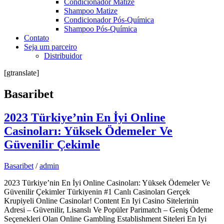
Condicionador Matize
Shampoo Matize
Condicionador Pós-Química
Shampoo Pós-Química
Contato
Seja um parceiro
Distribuidor
[gtranslate]
Basaribet
2023 Türkiye’nin En İyi Online
Casinoları: Yüksek Ödemeler Ve
Güvenilir Çekimle
Basaribet
/
admin
2023 Türkiye’nin En İyi Online Casinoları: Yüksek Ödemeler Ve
Güvenilir Çekimler Türkiyenin #1 Canlı Casinoları Gerçek
Krupiyeli Online Casinolar! Content En Iyi Casino Sitelerinin
Adresi – Güvenilir, Lisanslı Ve Popüler Parimatch – Geniş Ödeme
Seçenekleri Olan Online Gambling Establishment Siteleri En Iyi