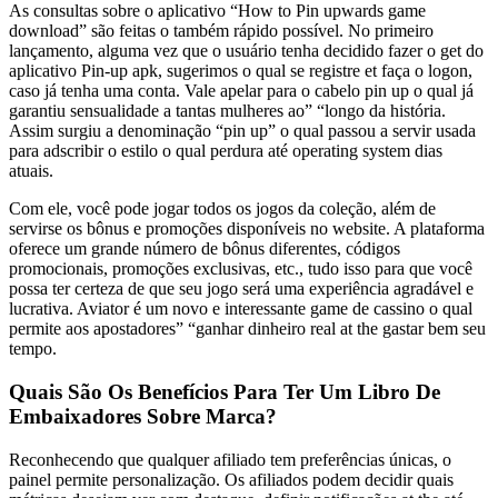
As consultas sobre o aplicativo “How to Pin upwards game
download” são feitas o também rápido possível. No primeiro
lançamento, alguma vez que o usuário tenha decidido fazer o get do
aplicativo Pin-up apk, sugerimos o qual se registre et faça o logon,
caso já tenha uma conta. Vale apelar para o cabelo pin up o qual já
garantiu sensualidade a tantas mulheres ao” “longo da história.
Assim surgiu a denominação “pin up” o qual passou a servir usada
para adscribir o estilo o qual perdura até operating system dias
atuais.
Com ele, você pode jogar todos os jogos da coleção, além de
servirse os bônus e promoções disponíveis no website. A plataforma
oferece um grande número de bônus diferentes, códigos
promocionais, promoções exclusivas, etc., tudo isso para que você
possa ter certeza de que seu jogo será uma experiência agradável e
lucrativa. Aviator é um novo e interessante game de cassino o qual
permite aos apostadores” “ganhar dinheiro real at the gastar bem seu
tempo.
Quais São Os Benefícios Para Ter Um Libro De
Embaixadores Sobre Marca?
Reconhecendo que qualquer afiliado tem preferências únicas, o
painel permite personalização. Os afiliados podem decidir quais