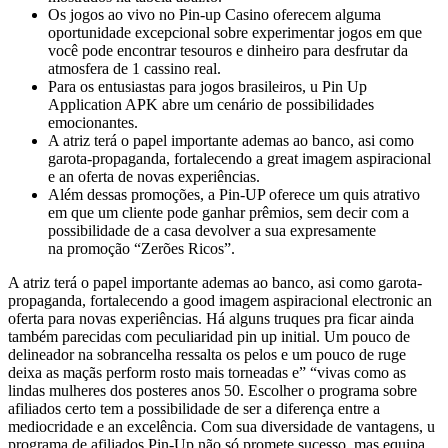
Os jogos ao vivo no Pin-up Casino oferecem alguma
oportunidade excepcional sobre experimentar jogos em que
você pode encontrar tesouros e dinheiro para desfrutar da
atmosfera de 1 cassino real.
Para os entusiastas para jogos brasileiros, u Pin Up
Application APK abre um cenário de possibilidades
emocionantes.
A atriz terá o papel importante ademas ao banco, asi como
garota-propaganda, fortalecendo a great imagem aspiracional
e an oferta de novas experiências.
Além dessas promoções, a Pin-UP oferece um quis atrativo
em que um cliente pode ganhar prêmios, sem decir com a
possibilidade de a casa devolver a sua expresamente
na promoção “Zerões Ricos”.
A atriz terá o papel importante ademas ao banco, asi como garota-
propaganda, fortalecendo a good imagem aspiracional electronic an
oferta para novas experiências. Há alguns truques pra ficar ainda
também parecidas com peculiaridad pin up initial. Um pouco de
delineador na sobrancelha ressalta os pelos e um pouco de ruge
deixa as maçãs perform rosto mais torneadas e” “vivas como as
lindas mulheres dos posteres anos 50. Escolher o programa sobre
afiliados certo tem a possibilidade de ser a diferença entre a
mediocridade e an excelência. Com sua diversidade de vantagens, u
programa de afiliados Pin-Up não só promete sucesso, mas equipa