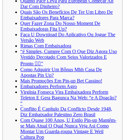
Quanto Pace Leva Para European Começar An
Dar Com Dinheiro?
Quais São Os Benefícios De Ter Um Libro De
Embaixadores Para Marca?
Quer Fazer Zona Do Nosso Moment De
Embaixadoras Fita Up?
Faça U Download Do Aplicativo Ou Jogue The
Versão Web
Rimas Com Embaixadora
“é Simples, Cumpre Com O Que Diz Agora Uso
Vestido Decotado Com Seios Valorizados E
Pronto 🤷‍♀️”
Como Adquirir Um Bônus Mhh Casa De
Apostas Pin Up?
Mais Promoções Em Pin-up Bet Cassino!
Embaixadores Perform Agro
Virgínia Fonseca Vira Embaixadora Perform
Teleton E Gera Bagunça Na Web: “e A Doação?
“
Conflito É Capítulo Da Conflicto Desde 1948,
Diz Embaixador Palestino Zero Brasil
Com Quase 100 Anos, U Estilo Pin-up Mantém-
se Mais Atual O Qual Nunca Veja Asi Como
Montar Um Guarda-roupa Vintage E Weil
Cultura Pop