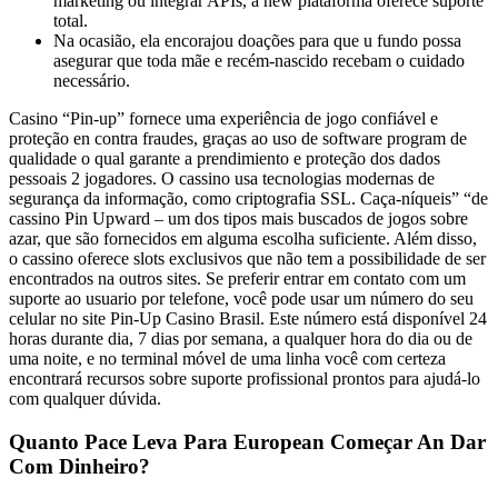
marketing ou integrar APIs, a new plataforma oferece suporte
total.
Na ocasião, ela encorajou doações para que u fundo possa
asegurar que toda mãe e recém-nascido recebam o cuidado
necessário.
Casino “Pin-up” fornece uma experiência de jogo confiável e
proteção en contra fraudes, graças ao uso de software program de
qualidade o qual garante a prendimiento e proteção dos dados
pessoais 2 jogadores. O cassino usa tecnologias modernas de
segurança da informação, como criptografia SSL. Caça-níqueis” “de
cassino Pin Upward – um dos tipos mais buscados de jogos sobre
azar, que são fornecidos em alguma escolha suficiente. Além disso,
o cassino oferece slots exclusivos que não tem a possibilidade de ser
encontrados na outros sites. Se preferir entrar em contato com um
suporte ao usuario por telefone, você pode usar um número do seu
celular no site Pin-Up Casino Brasil. Este número está disponível 24
horas durante dia, 7 dias por semana, a qualquer hora do dia ou de
uma noite, e no terminal móvel de uma linha você com certeza
encontrará recursos sobre suporte profissional prontos para ajudá-lo
com qualquer dúvida.
Quanto Pace Leva Para European Começar An Dar
Com Dinheiro?