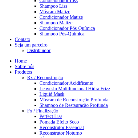
Condicionador Liss
Shampoo Liss
Máscara Matize
Condicionador Matize
Shampoo Matize
Condicionador Pós-Química
Shampoo Pós-Química
Contato
Seja um parceiro
Distribuidor
Home
Sobre nós
Produtos
Rx / Reconstrução
Condicionador Acidificante
Leave-In Multifuncional Hidra Frizz
Liquid Mask
Máscara de Reconstrução Profunda
Shampoo de Restauração Profunda
Fx / Finalização
Perfect Liss
Pomada Efeito Seco
Reconstrutor Essencial
Reconstrutor Noturno