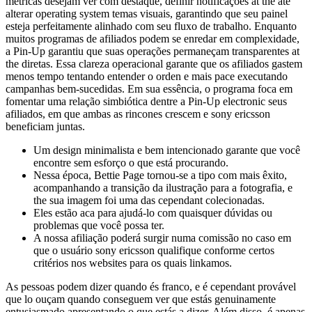
métricas desejam ver com destaque, definir notificações at the até
alterar operating system temas visuais, garantindo que seu painel
esteja perfeitamente alinhado com seu fluxo de trabalho. Enquanto
muitos programas de afiliados podem se enredar em complexidade,
a Pin-Up garantiu que suas operações permaneçam transparentes at
the diretas. Essa clareza operacional garante que os afiliados gastem
menos tempo tentando entender o orden e mais pace executando
campanhas bem-sucedidas. Em sua essência, o programa foca em
fomentar uma relação simbiótica dentre a Pin-Up electronic seus
afiliados, em que ambas as rincones crescem e sony ericsson
beneficiam juntas.
Um design minimalista e bem intencionado garante que você
encontre sem esforço o que está procurando.
Nessa época, Bettie Page tornou-se a tipo com mais êxito,
acompanhando a transição da ilustração para a fotografia, e
the sua imagem foi uma das cependant colecionadas.
Eles estão aca para ajudá-lo com quaisquer dúvidas ou
problemas que você possa ter.
A nossa afiliação poderá surgir numa comissão no caso em
que o usuário sony ericsson qualifique conforme certos
critérios nos websites para os quais linkamos.
As pessoas podem dizer quando és franco, e é cependant provável
que lo ouçam quando conseguem ver que estás genuinamente
entusiasmado apresentando o que estás a dizer. Além disso, é apenas