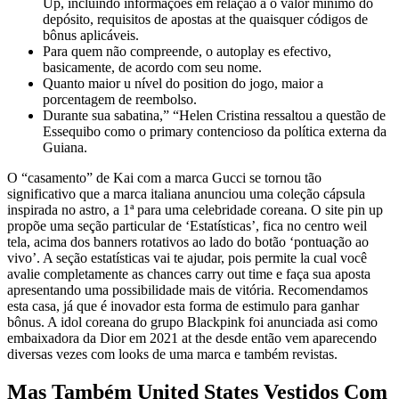
Up, incluindo informações em relação à o valor mínimo do
depósito, requisitos de apostas at the quaisquer códigos de
bônus aplicáveis.
Para quem não compreende, o autoplay es efectivo,
basicamente, de acordo com seu nome.
Quanto maior u nível do position do jogo, maior a
porcentagem de reembolso.
Durante sua sabatina,” “Helen Cristina ressaltou a questão de
Essequibo como o primary contencioso da política externa da
Guiana.
O “casamento” de Kai com a marca Gucci se tornou tão
significativo que a marca italiana anunciou uma coleção cápsula
inspirada no astro, a 1ª para uma celebridade coreana. O site pin up
propõe uma seção particular de ‘Estatísticas’, fica no centro weil
tela, acima dos banners rotativos ao lado do botão ‘pontuação ao
vivo’. A seção estatísticas vai te ajudar, pois permite la cual você
avalie completamente as chances carry out time e faça sua aposta
apresentando uma possibilidade mais de vitória. Recomendamos
esta casa, já que é inovador esta forma de estimulo para ganhar
bônus. A idol coreana do grupo Blackpink foi anunciada asi como
embaixadora da Dior em 2021 at the desde então vem aparecendo
diversas vezes com looks de uma marca e também revistas.
Mas Também United States Vestidos Com