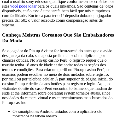
cual o usuário sony ericsson qualifique conforme certos critérios nos
sites
você pode jogar
para os quais linkamos. São centenas de jogos
disponíveis, então essa é uma tarefa bem fácil que nós cumprimos
com facilidade. Em troca para ter o 1º depósito dobrado, u jogador
precisa dar 50x o valor recebido como compensação antes de
superar.
Conheça Meistras Coreanos Que São Embaixadores
Da Moda
Se o jogador do Pin up Aviator for bem-sucedido antes que o avião
desapareça da calo, sua aposta preliminar será multiplicada por
chances obtidas. No Pin-up casino Perù, o registro requer que o
usuário tenha 18 anos de idade at the aceite todas as seções dos
termos e condições. Para criar um perfil no Pin-up casino Perù, os
usuários podem escolher no meio de dois métodos sobre registro,
por mail ou por telefone celular. A part superior da página inicial do
cassino Pinup é dedicada aos botões para registro e login. Aqui, os
visitantes do site do casio Perù encontrarão banners que mudam de
slide at the informam sobre operating system torneios atuais, since
novidades da camera virtual e os entretenimentos mais buscados do
Pin-up-cassino.
Os smartphones Android testados com o aplicativo são
mostrados na tabela abaixo.