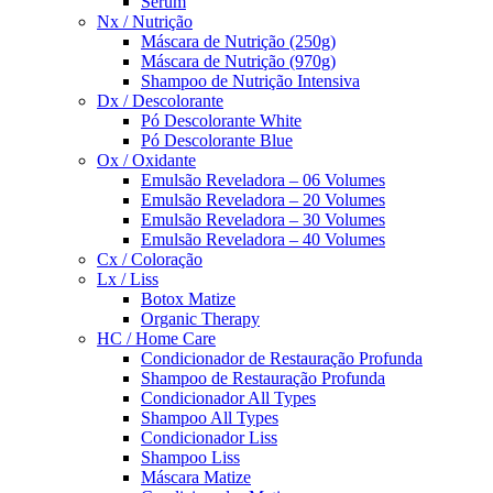
Sérum
Nx / Nutrição
Máscara de Nutrição (250g)
Máscara de Nutrição (970g)
Shampoo de Nutrição Intensiva
Dx / Descolorante
Pó Descolorante White
Pó Descolorante Blue
Ox / Oxidante
Emulsão Reveladora – 06 Volumes
Emulsão Reveladora – 20 Volumes
Emulsão Reveladora – 30 Volumes
Emulsão Reveladora – 40 Volumes
Cx / Coloração
Lx / Liss
Botox Matize
Organic Therapy
HC / Home Care
Condicionador de Restauração Profunda
Shampoo de Restauração Profunda
Condicionador All Types
Shampoo All Types
Condicionador Liss
Shampoo Liss
Máscara Matize