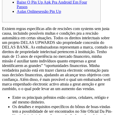
Baixe O Pin Up Apk Pra Android Em Four
Passos
Aulas Onlinesessão Pin Up
Existem regras específicas afin de rescisões com systems sem justa
causa, incluindo possíveis multas e condições pra a rescisão
automática em certas situações. Todos os direitos intelectuais sobre
um projeto DELAS UPWARDS são propriedade concesión do
DELAS BANK. As embaixadoras representam a marca, contudo os
direitos de propriedade intelectual pertencem à instituição. Tenho
mais de 15 anos de experiência no mercado financeiro, minha
missão é auxiliar tanto indivíduos quanto empresas a great
identificarem as grandes” “oportunidades financeiras. Minha
verdadeira paixão está em trazer clareza electronic orientação para
suas decisões financeiras, ajudando an alcançar teus objetivos com
confiança. Além disso, é mais provável o qual um embaixador weil
marca empenhado electronic activo atraia a great atenção e gere
zumbido, o o qual pode levar an um aumento das vendas.
Entre os principais prêmios estão carros, celulares, relógio e
até mesmo dinheiro.
Os detalhes e requisitos específicos do bônus de boas-vindas
tem a possibilidade de ser encontrados no Site Oficial Da Pin-