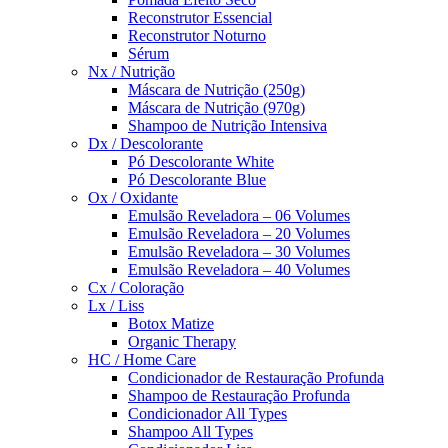
Reconstrutor Essencial
Reconstrutor Noturno
Sérum
Nx / Nutrição
Máscara de Nutrição (250g)
Máscara de Nutrição (970g)
Shampoo de Nutrição Intensiva
Dx / Descolorante
Pó Descolorante White
Pó Descolorante Blue
Ox / Oxidante
Emulsão Reveladora – 06 Volumes
Emulsão Reveladora – 20 Volumes
Emulsão Reveladora – 30 Volumes
Emulsão Reveladora – 40 Volumes
Cx / Coloração
Lx / Liss
Botox Matize
Organic Therapy
HC / Home Care
Condicionador de Restauração Profunda
Shampoo de Restauração Profunda
Condicionador All Types
Shampoo All Types