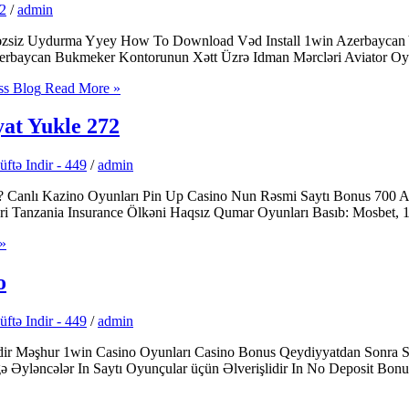
32
/
admin
əvəzsiz Uydurma Yyey How To Download Vəd Install 1win Azerbaycan 
erbaycan Bukmeker Kontorunun Xətt Üzrə Idman Mərcləri Aviator Oy
ss Blog
Read More »
at Yukle 272
tə Indir - 449
/
admin
 Canlı Kazino Oyunları Pin Up Casino Nun Rəsmi Saytı Bonus 700 Azn
Tanzania Insurance Ölkəni Haqsız Qumar Oyunları Basıb: Mosbet, 1w
»
o
tə Indir - 449
/
admin
ir Məşhur 1win Casino Oyunları Casino Bonus Qeydiyyatdan Sonra Sa
ə Əyləncələr In Saytı Oyunçular üçün Əlverişlidir In No Deposit Bo