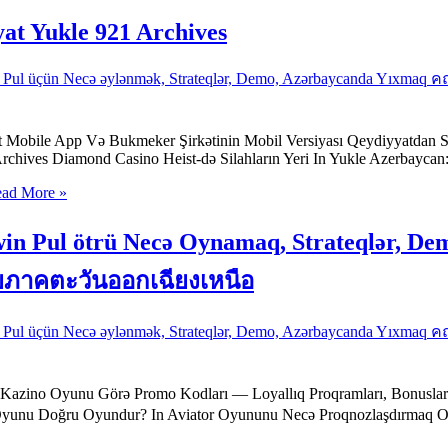
at Yukle 921 Archives
in Pul üçün Necə əylənmək, Strateqlər, Demo, Azərbaycanda Yı
 Mobile App Və Bukmeker Şirkətinin Mobil Versiyası Qeydiyyatdan S
rchives Diamond Casino Heist-də Silahların Yeri In Yukle Azerbaycan
ad More »
in Pul ötrü Necə Oynamaq, Strateqlər, D
ยภาคตะวันออกเฉียงเหนือ
in Pul üçün Necə əylənmək, Strateqlər, Demo, Azərbaycanda Yı
tor Kazino Oyunu Görə Promo Kodları — Loyallıq Proqramları, Bonusl
 Oyunu Doğru Oyundur? In Aviator Oyununu Necə Proqnozlaşdırmaq O