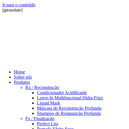
Ir para o conteúdo
[gtranslate]
Home
Sobre nós
Produtos
Rx / Reconstrução
Condicionador Acidificante
Leave-In Multifuncional Hidra Frizz
Liquid Mask
Máscara de Reconstrução Profunda
Shampoo de Restauração Profunda
Fx / Finalização
Perfect Liss
Pomada Efeito Seco