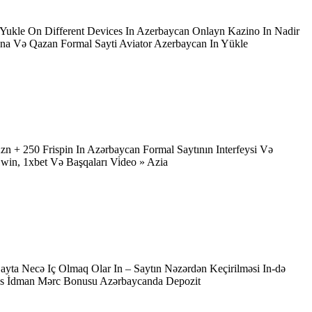
Yukle On Different Devices In Azerbaycan Onlayn Kazino In Nadir
na Və Qazan Formal Sayti Aviator Azerbaycan In Yükle
 + 250 Frispin In Azərbaycan Formal Saytının Interfeysi Və
in, 1xbet Və Başqaları Vi̇deo » Azia
yta Necə Iç Olmaq Olar In – Saytın Nəzərdən Keçirilməsi In-də
nus İdman Mərc Bonusu Azərbaycanda Depozit