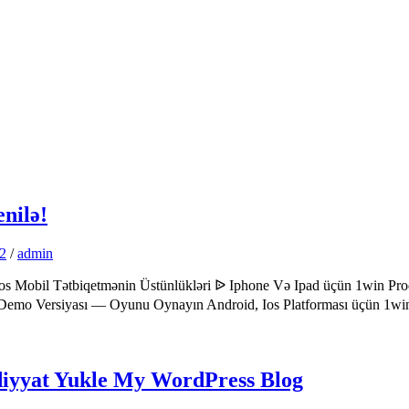
nilə!
32
/
admin
 Mobil Tətbiqetmənin Üstünlükləri ᐉ Iphone Və Ipad üçün 1win Proqr
tor Demo Versiyası — Oyunu Oynayın Android, Ios Platforması üçün 
diyyat Yukle My WordPress Blog