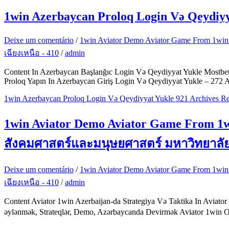
1win Azerbaycan Proloq Login Və Qeydiyy
Deixe um comentário
/
1win Aviator Demo Aviator Game From 1w
เฉียงเหนือ - 410
/
admin
Content In Azerbaycan Başlanğıc Login Və Qeydiyyat Yukle Mostbet
Proloq Yapın In Azerbaycan Giriş Login Və Qeydiyyat Yukle – 272 A
1win Azerbaycan Proloq Login Və Qeydiyyat Yukle 921 Archives
Re
1win Aviator Demo Aviator Game From 1w
สังคมศาสตร์และมนุษยศาสตร์ มหาวิทยาลั
Deixe um comentário
/
1win Aviator Demo Aviator Game From 1w
เฉียงเหนือ - 410
/
admin
Content Aviator 1win Azerbaijan-da Strategiya Və Taktika In Avia
əylənmək, Strateqlər, Demo, Azərbaycanda Devirmək Aviator 1win