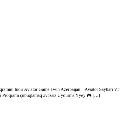
amını Indir Aviator Game 1win Azerbaijan – Aviator Saytları Və
1win Proqramı çubuqlamaq əvəzsiz Uydurma Yyey 🎮 […]