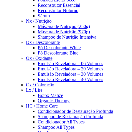
Reconstrutor Essencial
Reconstrutor Noturno
Sérum
Nx / Nutrição
Máscara de Nutrição (250g)
Máscara de Nutrição (970g)
Shampoo de Nutrição Intensiva
Dx / Descolorante
Pó Descolorante White
Pó Descolorante Blue
Ox / Oxidante
Emulsão Reveladora – 06 Volumes
Emulsão Reveladora – 20 Volumes
Emulsão Reveladora – 30 Volumes
Emulsão Reveladora – 40 Volumes
Cx / Coloração
Lx / Liss
Botox Matize
Organic Therapy
HC / Home Care
Condicionador de Restauração Profunda
Shampoo de Restauração Profunda
Condicionador All Types
Shampoo All Types