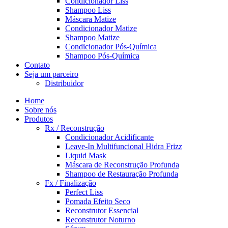
Condicionador Liss
Shampoo Liss
Máscara Matize
Condicionador Matize
Shampoo Matize
Condicionador Pós-Química
Shampoo Pós-Química
Contato
Seja um parceiro
Distribuidor
Home
Sobre nós
Produtos
Rx / Reconstrução
Condicionador Acidificante
Leave-In Multifuncional Hidra Frizz
Liquid Mask
Máscara de Reconstrução Profunda
Shampoo de Restauração Profunda
Fx / Finalização
Perfect Liss
Pomada Efeito Seco
Reconstrutor Essencial
Reconstrutor Noturno