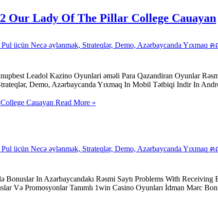
02 Our Lady Of The Pillar College Cauayan
in Pul üçün Necə əylənmək, Strateqlər, Demo, Azərbaycanda Yı
nupbest Leadol Kazino Oyunlari əməli Para Qazandiran Oyunlar Rəsmi
teqlər, Demo, Azərbaycanda Yıxmaq In Mobil Tətbiqi Indir In Androi
r College Cauayan
Read More »
in Pul üçün Necə əylənmək, Strateqlər, Demo, Azərbaycanda Yı
ə Bonuslar In Azərbaycandakı Rəsmi Saytı Problems With Receiving
slar Və Promosyonlar Tanımlı 1win Casino Oyunları İdman Mərc Bonus