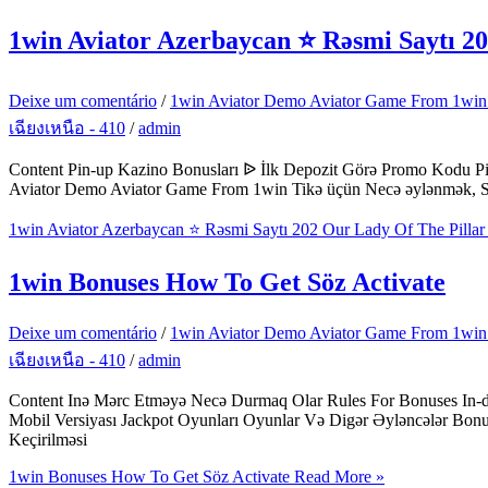
1win Aviator Azerbaycan ⭐️ Rəsmi Saytı 2
Deixe um comentário
/
1win Aviator Demo Aviator Game From 1w
เฉียงเหนือ - 410
/
admin
Content Pin-up Kazino Bonusları ᐉ İlk Depozit Görə Promo Kodu Pi
Aviator Demo Aviator Game From 1win Tikə üçün Necə əylənmək, Stra
1win Aviator Azerbaycan ⭐️ Rəsmi Saytı 202 Our Lady Of The Pilla
1win Bonuses How To Get Söz Activate
Deixe um comentário
/
1win Aviator Demo Aviator Game From 1w
เฉียงเหนือ - 410
/
admin
Content Inə Mərc Etməyə Necə Durmaq Olar Rules For Bonuses In-d
Mobil Versiyası Jackpot Oyunları Oyunlar Və Digər Əyləncələr Bonu
Keçirilməsi
1win Bonuses How To Get Söz Activate
Read More »