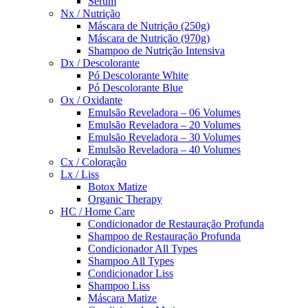
Sérum
Nx / Nutrição
Máscara de Nutrição (250g)
Máscara de Nutrição (970g)
Shampoo de Nutrição Intensiva
Dx / Descolorante
Pó Descolorante White
Pó Descolorante Blue
Ox / Oxidante
Emulsão Reveladora – 06 Volumes
Emulsão Reveladora – 20 Volumes
Emulsão Reveladora – 30 Volumes
Emulsão Reveladora – 40 Volumes
Cx / Coloração
Lx / Liss
Botox Matize
Organic Therapy
HC / Home Care
Condicionador de Restauração Profunda
Shampoo de Restauração Profunda
Condicionador All Types
Shampoo All Types
Condicionador Liss
Shampoo Liss
Máscara Matize