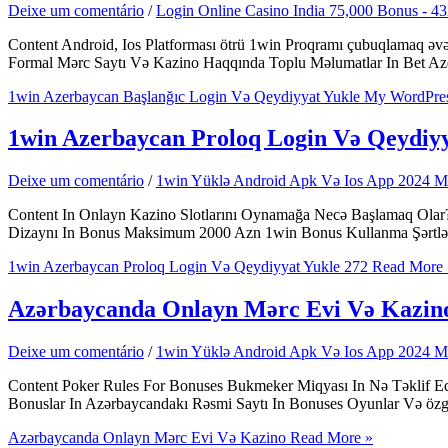
Deixe um comentário
/
Login Online Casino India 75,000 Bonus - 4
Content Android, Ios Platforması ötrü 1win Proqramı çubuqlamaq 
Formal Mərc Saytı Və Kazino Haqqında Toplu Məlumatlar In Bet Az
1win Azerbaycan Başlanğıc Login Və Qeydiyyat Yukle My WordPre
1win Azerbaycan Proloq Login Və Qeydiyy
Deixe um comentário
/
1win Yüklə Android Apk Və Ios App 2024 Müf
Content In Onlayn Kazino Slotlarını Oynamağa Necə Başlamaq Olar?
Dizaynı In Bonus Maksimum 2000 Azn 1win Bonus Kullanma Şərtləri 
1win Azerbaycan Proloq Login Və Qeydiyyat Yukle 272
Read More 
Azərbaycanda Onlayn Mərc Evi Və Kazin
Deixe um comentário
/
1win Yüklə Android Apk Və Ios App 2024 Müf
Content Poker Rules For Bonuses Bukmeker Miqyası In Nə Təklif Ed
Bonuslar In Azərbaycandakı Rəsmi Saytı In Bonuses Oyunlar Və özg
Azərbaycanda Onlayn Mərc Evi Və Kazino
Read More »