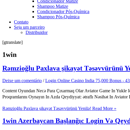
Condicionador Matize
Shampoo Matize
Condicionador Pós-Química
Shampoo Pós-Química
Contato
Seja um parceiro
Distribuidor
[gtranslate]
1win
Rəmzioğlu Paxlava şikayət Təsəvvürünü Ye
Deixe um comentário
/
Login Online Casino India 75,000 Bonus - 4
Content Oyundan Necə Para Çıxarmaq Olar Aviator Game In Yukle Ios
Proqramlarını Oynayın In Azda Qeydiyyat: ətraflı Nəsihət In Avia
Rəmzioğlu Paxlava şikayət Təsəvvürünü Yenilə!
Read More »
1win Azerbaycan Başlanğıc Login Və Qey