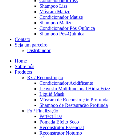
Condicionador Liss
Shampoo Liss
Máscara Matize
Condicionador Matize
Shampoo Matize
Condicionador Pós-Química
Shampoo Pós-Química
Contato
Seja um parceiro
Distribuidor
Home
Sobre nós
Produtos
Rx / Reconstrução
Condicionador Acidificante
Leave-In Multifuncional Hidra Frizz
Liquid Mask
Máscara de Reconstrução Profunda
Shampoo de Restauração Profunda
Fx / Finalização
Perfect Liss
Pomada Efeito Seco
Reconstrutor Essencial
Reconstrutor Noturno