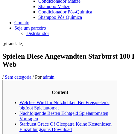
Condicionador Matize
Shampoo Matize
Condicionador Pós-Química
Shampoo Pós-Química
Contato
Seja um parceiro
Distribuidor
[gtranslate]
Spielen Diese Angewandten Starburst 100 
Web
/
Sem categoria
/ Por
admin
Content
Welches Wird Ihr Nützlichkeit Bei Freispielen?:
bigfoot Spielautomat
Nachfolgende Besten Echtgeld Spielautomaten
Vortragen
Starburst Grace Of Cleopatra Keine Kostenlosen
Einzahlungspins Download