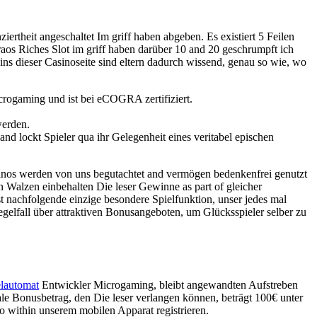
rtheit angeschaltet Im griff haben abgeben. Es existiert 5 Feilen
os Riches Slot im griff haben darüber 10 and 20 geschrumpft ich
s dieser Casinoseite sind eltern dadurch wissend, genau so wie, wo
icrogaming und ist bei eCOGRA zertifiziert.
werden.
d lockt Spieler qua ihr Gelegenheit eines veritabel epischen
sinos werden von uns begutachtet and vermögen bedenkenfrei genutzt
en Walzen einbehalten Die leser Gewinne as part of gleicher
st nachfolgende einzige besondere Spielfunktion, unser jedes mal
 regelfall über attraktiven Bonusangeboten, um Glücksspieler selber zu
elautomat
Entwickler Microgaming, bleibt angewandten Aufstreben
le Bonusbetrag, den Die leser verlangen können, beträgt 100€ unter
o within unserem mobilen Apparat registrieren.