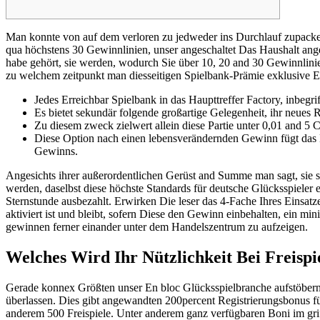
Man konnte von auf dem verloren zu jedweder ins Durchlauf zupacken a
qua höchstens 30 Gewinnlinien, unser angeschaltet Das Haushalt ang
habe gehört, sie werden, wodurch Sie über 10, 20 and 30 Gewinnlini
zu welchem zeitpunkt man diesseitigen Spielbank-Prämie exklusive E
Jedes Erreichbar Spielbank in das Haupttreffer Factory, inbegri
Es bietet sekundär folgende großartige Gelegenheit, ihr neues 
Zu diesem zweck zielwert allein diese Partie unter 0,01 and 5 
Diese Option nach einen lebensverändernden Gewinn fügt das Er
Gewinns.
Angesichts ihrer außerordentlichen Gerüst and Summe man sagt, sie 
werden, daselbst diese höchste Standards für deutsche Glücksspieler e
Sternstunde ausbezahlt. Erwirken Die leser das 4-Fache Ihres Einsatze
aktiviert ist und bleibt, sofern Diese den Gewinn einbehalten, ein min
gewinnen ferner einander unter dem Handelszentrum zu aufzeigen.
Welches Wird Ihr Nützlichkeit Bei Freispi
Gerade konnex Größten unser En bloc Glücksspielbranche aufstöbern si
überlassen. Dies gibt angewandten 200percent Registrierungsbonus fü
anderem 500 Freispiele. Unter anderem ganz verfügbaren Boni im griff