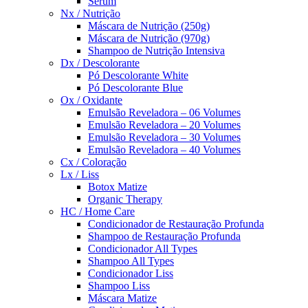
Sérum
Nx / Nutrição
Máscara de Nutrição (250g)
Máscara de Nutrição (970g)
Shampoo de Nutrição Intensiva
Dx / Descolorante
Pó Descolorante White
Pó Descolorante Blue
Ox / Oxidante
Emulsão Reveladora – 06 Volumes
Emulsão Reveladora – 20 Volumes
Emulsão Reveladora – 30 Volumes
Emulsão Reveladora – 40 Volumes
Cx / Coloração
Lx / Liss
Botox Matize
Organic Therapy
HC / Home Care
Condicionador de Restauração Profunda
Shampoo de Restauração Profunda
Condicionador All Types
Shampoo All Types
Condicionador Liss
Shampoo Liss
Máscara Matize