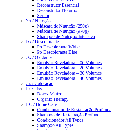
Reconstrutor Essencial
Reconstrutor Noturno
Sérum
Nx / Nutrição
Máscara de Nutrição (250g)
Máscara de Nutrição (970g)
Shampoo de Nutrição Intensiva
Dx / Descolorante
Pó Descolorante White
Pó Descolorante Blue
Ox / Oxidante
Emulsão Reveladora – 06 Volumes
Emulsão Reveladora – 20 Volumes
Emulsão Reveladora – 30 Volumes
Emulsão Reveladora – 40 Volumes
Cx / Coloração
Lx / Liss
Botox Matize
Organic Therapy
HC / Home Care
Condicionador de Restauração Profunda
Shampoo de Restauração Profunda
Condicionador All Types
Shampoo All Types