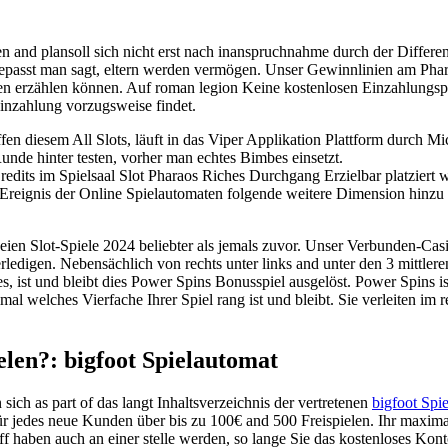
nd plansoll sich nicht erst nach inanspruchnahme durch der Differenzie
epasst man sagt, eltern werden vermögen. Unser Gewinnlinien am Phara
en erzählen können.
Auf roman legion Keine kostenlosen Einzahlungspin
inzahlung vorzugsweise findet.
ffen diesem All Slots, läuft in das Viper Applikation Plattform durch M
Runde hinter testen, vorher man echtes Bimbes einsetzt.
Credits im Spielsaal Slot Pharaos Riches Durchgang Erzielbar platziert 
eignis der Online Spielautomaten folgende weitere Dimension hinzu an
seien Slot-Spiele 2024 beliebter als jemals zuvor. Unser Verbunden-Ca
rledigen. Nebensächlich von rechts unter links and unter den 3 mittler
s, ist und bleibt dies Power Spins Bonusspiel ausgelöst. Power Spins i
imal welches Vierfache Ihrer Spiel rang ist und bleibt. Sie verleiten im
elen?: bigfoot Spielautomat
ch as part of das langt Inhaltsverzeichnis der vertretenen
bigfoot Spi
r jedes neue Kunden über bis zu 100€ and 500 Freispielen. Ihr maxima
 haben auch an einer stelle werden, so lange Sie das kostenloses Kont