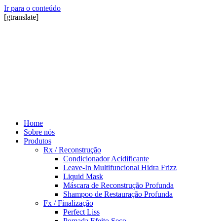
Ir para o conteúdo
[gtranslate]
Home
Sobre nós
Produtos
Rx / Reconstrução
Condicionador Acidificante
Leave-In Multifuncional Hidra Frizz
Liquid Mask
Máscara de Reconstrução Profunda
Shampoo de Restauração Profunda
Fx / Finalização
Perfect Liss
Pomada Efeito Seco