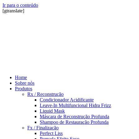
Ir para o conteúdo
[gtranslate]
Home
Sobre nós
Produtos
Rx / Reconstrução
Condicionador Acidificante
Leave-In Multifuncional Hidra Frizz
Liquid Mask
Máscara de Reconstrução Profunda
Shampoo de Restauração Profunda
Fx / Finalização
Perfect Liss
Pomada Efeito Seco