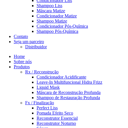
Condicionador Liss
Shampoo Liss
Máscara Matize
Condicionador Matize
Shampoo Matize
Condicionador Pós-Química
Shampoo Pós-Química
Contato
Seja um parceiro
Distribuidor
Home
Sobre nós
Produtos
Rx / Reconstrução
Condicionador Acidificante
Leave-In Multifuncional Hidra Frizz
Liquid Mask
Máscara de Reconstrução Profunda
Shampoo de Restauração Profunda
Fx / Finalização
Perfect Liss
Pomada Efeito Seco
Reconstrutor Essencial
Reconstrutor Noturno