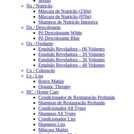
Sérum
Nx / Nutrição
Máscara de Nutrição (250g)
Máscara de Nutrição (970g)
Shampoo de Nutrição Intensiva
Dx / Descolorante
Pó Descolorante White
Pó Descolorante Blue
Ox / Oxidante
Emulsão Reveladora – 06 Volumes
Emulsão Reveladora – 20 Volumes
Emulsão Reveladora – 30 Volumes
Emulsão Reveladora – 40 Volumes
Cx / Coloração
Lx / Liss
Botox Matize
Organic Therapy
HC / Home Care
Condicionador de Restauração Profunda
Shampoo de Restauração Profunda
Condicionador All Types
Shampoo All Types
Condicionador Liss
Shampoo Liss
Máscara Matize