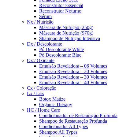
Reconstrutor Essencial
Reconstrutor Noturno
Sérum
Nx / Nutrição
Máscara de Nutrição (250g)
Máscara de Nutrição (970g)
Shampoo de Nutrição Intensiva
Dx / Descolorante
Pó Descolorante White
Pó Descolorante Blue
Ox / Oxidante
Emulsão Reveladora – 06 Volumes
Emulsão Reveladora – 20 Volumes
Emulsão Reveladora – 30 Volumes
Emulsão Reveladora – 40 Volumes
Cx / Coloração
Lx / Liss
Botox Matize
Organic Therapy
HC / Home Care
Condicionador de Restauração Profunda
Shampoo de Restauração Profunda
Condicionador All Types
Shampoo All Types