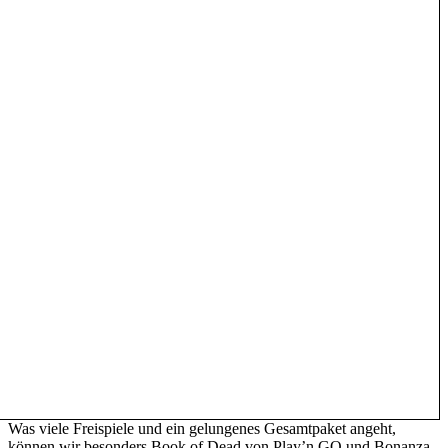
Was viele Freispiele und ein gelungenes Gesamtpaket angeht,
können wir besonders Book of Dead von Play’n GO und Bonanza