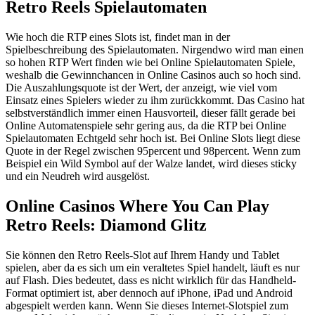
Retro Reels Spielautomaten
Wie hoch die RTP eines Slots ist, findet man in der
Spielbeschreibung des Spielautomaten. Nirgendwo wird man einen
so hohen RTP Wert finden wie bei Online Spielautomaten Spiele,
weshalb die Gewinnchancen in Online Casinos auch so hoch sind.
Die Auszahlungsquote ist der Wert, der anzeigt, wie viel vom
Einsatz eines Spielers wieder zu ihm zurückkommt. Das Casino hat
selbstverständlich immer einen Hausvorteil, dieser fällt gerade bei
Online Automatenspiele sehr gering aus, da die RTP bei Online
Spielautomaten Echtgeld sehr hoch ist. Bei Online Slots liegt diese
Quote in der Regel zwischen 95percent und 98percent. Wenn zum
Beispiel ein Wild Symbol auf der Walze landet, wird dieses sticky
und ein Neudreh wird ausgelöst.
Online Casinos Where You Can Play
Retro Reels: Diamond Glitz
Sie können den Retro Reels-Slot auf Ihrem Handy und Tablet
spielen, aber da es sich um ein veraltetes Spiel handelt, läuft es nur
auf Flash. Dies bedeutet, dass es nicht wirklich für das Handheld-
Format optimiert ist, aber dennoch auf iPhone, iPad und Android
abgespielt werden kann. Wenn Sie dieses Internet-Slotspiel zum