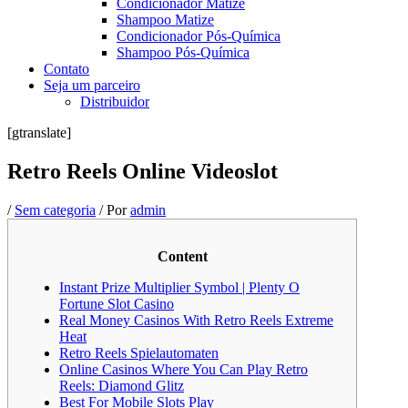
Condicionador Matize
Shampoo Matize
Condicionador Pós-Química
Shampoo Pós-Química
Contato
Seja um parceiro
Distribuidor
[gtranslate]
Retro Reels Online Videoslot
/
Sem categoria
/ Por
admin
Content
Instant Prize Multiplier Symbol | Plenty O
Fortune Slot Casino
Real Money Casinos With Retro Reels Extreme
Heat
Retro Reels Spielautomaten
Online Casinos Where You Can Play Retro
Reels: Diamond Glitz
Best For Mobile Slots Play