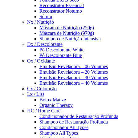
Reconstrutor Essencial
Reconstrutor Noturno
Sérum
Nx / Nutrição
Máscara de Nutrição (250g)
Máscara de Nutrição (970g)
Shampoo de Nutrição Intensiva
Dx / Descolorante
Pó Descolorante White
Pó Descolorante Blue
Ox / Oxidante
Emulsão Reveladora – 06 Volumes
Emulsão Reveladora – 20 Volumes
Emulsão Reveladora – 30 Volumes
Emulsão Reveladora – 40 Volumes
Cx / Coloração
Lx / Liss
Botox Matize
Organic Therapy
HC / Home Care
Condicionador de Restauração Profunda
Shampoo de Restauração Profunda
Condicionador All Types
Shampoo All Types