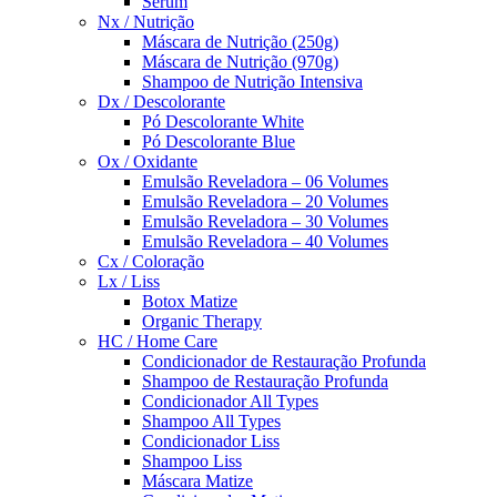
Sérum
Nx / Nutrição
Máscara de Nutrição (250g)
Máscara de Nutrição (970g)
Shampoo de Nutrição Intensiva
Dx / Descolorante
Pó Descolorante White
Pó Descolorante Blue
Ox / Oxidante
Emulsão Reveladora – 06 Volumes
Emulsão Reveladora – 20 Volumes
Emulsão Reveladora – 30 Volumes
Emulsão Reveladora – 40 Volumes
Cx / Coloração
Lx / Liss
Botox Matize
Organic Therapy
HC / Home Care
Condicionador de Restauração Profunda
Shampoo de Restauração Profunda
Condicionador All Types
Shampoo All Types
Condicionador Liss
Shampoo Liss
Máscara Matize