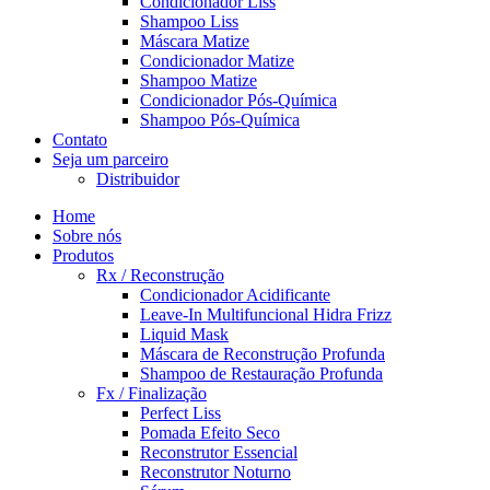
Condicionador Liss
Shampoo Liss
Máscara Matize
Condicionador Matize
Shampoo Matize
Condicionador Pós-Química
Shampoo Pós-Química
Contato
Seja um parceiro
Distribuidor
Home
Sobre nós
Produtos
Rx / Reconstrução
Condicionador Acidificante
Leave-In Multifuncional Hidra Frizz
Liquid Mask
Máscara de Reconstrução Profunda
Shampoo de Restauração Profunda
Fx / Finalização
Perfect Liss
Pomada Efeito Seco
Reconstrutor Essencial
Reconstrutor Noturno