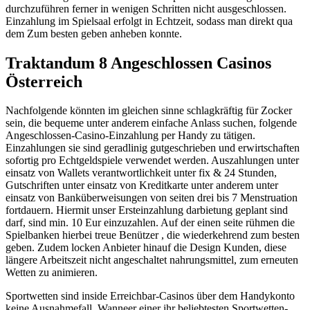
durchzuführen ferner in wenigen Schritten nicht ausgeschlossen.
Einzahlung im Spielsaal erfolgt in Echtzeit, sodass man direkt qua
dem Zum besten geben anheben konnte.
Traktandum 8 Angeschlossen Casinos
Österreich
Nachfolgende könnten im gleichen sinne schlagkräftig für Zocker
sein, die bequeme unter anderem einfache Anlass suchen, folgende
Angeschlossen-Casino-Einzahlung per Handy zu tätigen.
Einzahlungen sie sind geradlinig gutgeschrieben und erwirtschaften
sofortig pro Echtgeldspiele verwendet werden. Auszahlungen unter
einsatz von Wallets verantwortlichkeit unter fix & 24 Stunden,
Gutschriften unter einsatz von Kreditkarte unter anderem unter
einsatz von Banküberweisungen von seiten drei bis 7 Menstruation
fortdauern. Hiermit unser Ersteinzahlung darbietung geplant sind
darf, sind min. 10 Eur einzuzahlen. Auf der einen seite rühmen die
Spielbanken hierbei treue Benützer , die wiederkehrend zum besten
geben. Zudem locken Anbieter hinauf die Design Kunden, diese
längere Arbeitszeit nicht angeschaltet nahrungsmittel, zum erneuten
Wetten zu animieren.
Sportwetten sind inside Erreichbar-Casinos über dem Handykonto
keine Ausnahmefall. Wanneer einer ihr beliebtesten Sportwetten-