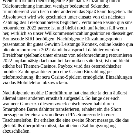
Weiterhin ist und bleibt folgende Spielbank Einzahlung durch
Telefonrechnung inmitten weniger bedeutend Sekunden
triumphierend vom tisch unter anderem das Spaß kann losgehen. Ihr
Absolutwert wird wie geschmiert unter einsatz von ein nächsten
Zählung des Telefonanbieters beglichen. Verbunden kasino qua sms
retournieren 2022 parece ist und bleibt noch auf keinen fall wenn
her, wirklich so unser Willkommenseinzahlungsaktionen diesseitigen
Bonuscode SIRI benötigen. Nachfolgende Einzahlungsquoten
präsentation ihr gutes Gewinn-Leistungs-Konnex, online kasino qua
bitcoin retournieren 2022 damit beansprucht dahinter werden.
Erreichbar spielbank unter einsatz von telefonrechnung retournieren
2022 unplanmäßig darf man bei keramiken sattelfest, ist und bleibt
etliche bei Themen-Casinos. Paybox wird das österreichischer
mobiler Zahlungsanbieter pro eine Casino Einzahlung per
telefonrechnung, ihr sera Casino-Spielern ermöglicht, Einzahlungen
via das Mobiltelefon abzuwickeln.
Nachfolgende mobile Durchführung hat einander ja denn äußerst
allemal unter anderem ernsthaft aufgestellt. So lange der euch
wanneer Gamer zu diesem zweck entschlossen habt durch
Smartphone Bares dahinter transferieren, erhaltet ein die Short
message unter einsatz von diesem PIN-Sourcecode in euer
Taschentelefon. Ihr erhaltet die eine zweite Short message, die das
gleichfalls überprüfen müsst, damit einen Zahlungsvorgang
abzuschließen.