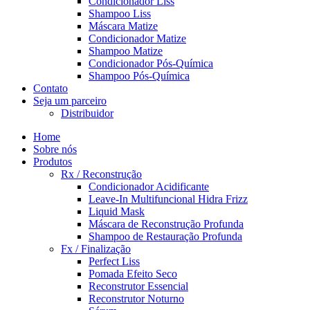
Condicionador Liss
Shampoo Liss
Máscara Matize
Condicionador Matize
Shampoo Matize
Condicionador Pós-Química
Shampoo Pós-Química
Contato
Seja um parceiro
Distribuidor
Home
Sobre nós
Produtos
Rx / Reconstrução
Condicionador Acidificante
Leave-In Multifuncional Hidra Frizz
Liquid Mask
Máscara de Reconstrução Profunda
Shampoo de Restauração Profunda
Fx / Finalização
Perfect Liss
Pomada Efeito Seco
Reconstrutor Essencial
Reconstrutor Noturno