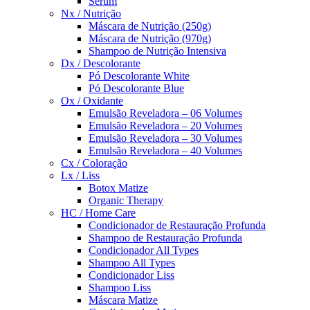
Sérum
Nx / Nutrição
Máscara de Nutrição (250g)
Máscara de Nutrição (970g)
Shampoo de Nutrição Intensiva
Dx / Descolorante
Pó Descolorante White
Pó Descolorante Blue
Ox / Oxidante
Emulsão Reveladora – 06 Volumes
Emulsão Reveladora – 20 Volumes
Emulsão Reveladora – 30 Volumes
Emulsão Reveladora – 40 Volumes
Cx / Coloração
Lx / Liss
Botox Matize
Organic Therapy
HC / Home Care
Condicionador de Restauração Profunda
Shampoo de Restauração Profunda
Condicionador All Types
Shampoo All Types
Condicionador Liss
Shampoo Liss
Máscara Matize