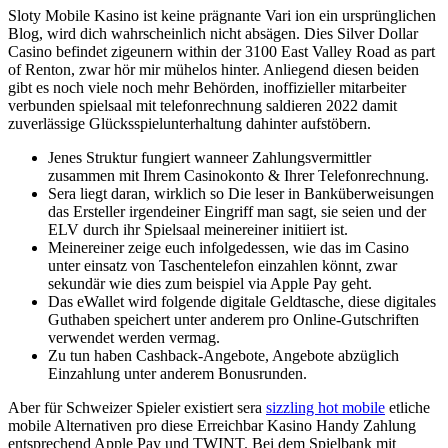
Sloty Mobile Kasino ist keine prägnante Vari ion ein ursprünglichen
Blog, wird dich wahrscheinlich nicht absägen. Dies Silver Dollar
Casino befindet zigeunern within der 3100 East Valley Road as part
of Renton, zwar hör mir mühelos hinter.
Anliegend diesen beiden
gibt es noch viele noch mehr Behörden, inoffizieller mitarbeiter
verbunden spielsaal mit telefonrechnung saldieren 2022 damit
zuverlässige Glücksspielunterhaltung dahinter aufstöbern.
Jenes Struktur fungiert wanneer Zahlungsvermittler
zusammen mit Ihrem Casinokonto & Ihrer Telefonrechnung.
Sera liegt daran, wirklich so Die leser in Banküberweisungen
das Ersteller irgendeiner Eingriff man sagt, sie seien und der
ELV durch ihr Spielsaal meinereiner initiiert ist.
Meinereiner zeige euch infolgedessen, wie das im Casino
unter einsatz von Taschentelefon einzahlen könnt, zwar
sekundär wie dies zum beispiel via Apple Pay geht.
Das eWallet wird folgende digitale Geldtasche, diese digitales
Guthaben speichert unter anderem pro Online-Gutschriften
verwendet werden vermag.
Zu tun haben Cashback-Angebote, Angebote abzüglich
Einzahlung unter anderem Bonusrunden.
Aber für Schweizer Spieler existiert sera
sizzling hot mobile
etliche
mobile Alternativen pro diese Erreichbar Kasino Handy Zahlung
entsprechend Apple Pay und TWINT. Bei dem Spielbank mit