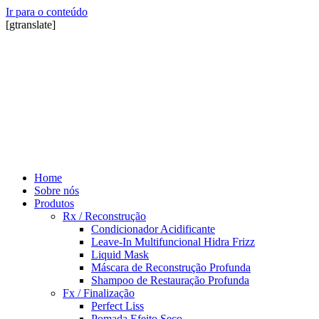
Ir para o conteúdo
[gtranslate]
Home
Sobre nós
Produtos
Rx / Reconstrução
Condicionador Acidificante
Leave-In Multifuncional Hidra Frizz
Liquid Mask
Máscara de Reconstrução Profunda
Shampoo de Restauração Profunda
Fx / Finalização
Perfect Liss
Pomada Efeito Seco