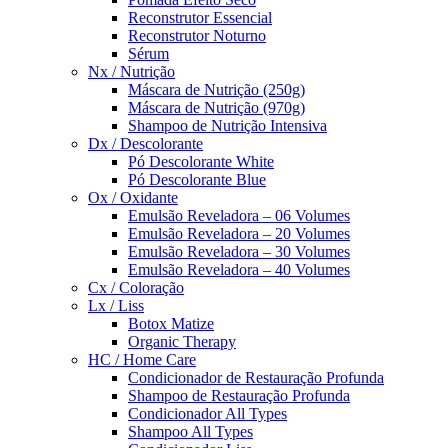
Reconstrutor Essencial
Reconstrutor Noturno
Sérum
Nx / Nutrição
Máscara de Nutrição (250g)
Máscara de Nutrição (970g)
Shampoo de Nutrição Intensiva
Dx / Descolorante
Pó Descolorante White
Pó Descolorante Blue
Ox / Oxidante
Emulsão Reveladora – 06 Volumes
Emulsão Reveladora – 20 Volumes
Emulsão Reveladora – 30 Volumes
Emulsão Reveladora – 40 Volumes
Cx / Coloração
Lx / Liss
Botox Matize
Organic Therapy
HC / Home Care
Condicionador de Restauração Profunda
Shampoo de Restauração Profunda
Condicionador All Types
Shampoo All Types