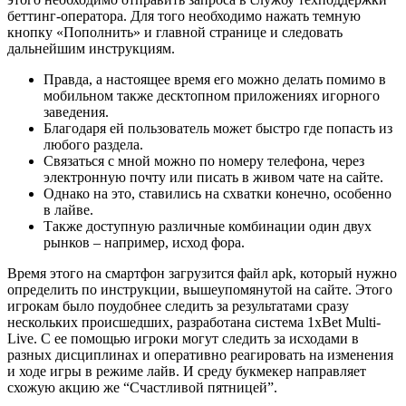
беттинг-оператора. Для того необходимо нажать темную
кнопку «Пополнить» и главной странице и следовать
дальнейшим инструкциям.
Правда, а настоящее время его можно делать помимо в
мобильном также десктопном приложениях игорного
заведения.
Благодаря ей пользователь может быстро где попасть из
любого раздела.
Связаться с мной можно по номеру телефона, через
электронную почту или писать в живом чате на сайте.
Однако на это, ставились на схватки конечно, особенно
в лайве.
Также доступную различные комбинации один двух
рынков – например, исход фора.
Время этого на смартфон загрузится файл apk, который нужно
определить по инструкции, вышеупомянутой на сайте. Этого
игрокам было поудобнее следить за результатами сразу
нескольких происшедших, разработана система 1xBet Multi-
Live. С ее помощью игроки могут следить за исходами в
разных дисциплинах и оперативно реагировать на изменения
и ходе игры в режиме лайв. И среду букмекер направляет
схожую акцию же “Счастливой пятницей”.