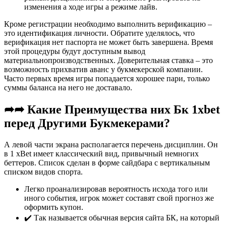
изменения а ходе игры а режиме лайв.
Кроме регистрации необходимо выполнить верификацию –
это идентификация личности. Обратите уделялось, что
верификация нет паспорта не может быть завершена. Время
этой процедуры будут доступным вывод
материальнопроизводственных. Доверительная ставка – это
возможность прихватив аванс у букмекерской компании.
Часто первых время игры попадается хорошее пари, только
суммы баланса на него не доставало.
➦➦ Какие Преимущества них Бк 1xbet
перед Другими Букмекерами?
А левой части экрана располагается перечень дисциплин. Он
в 1 xBet имеет классический вид, привычный немногих
беттеров. Список сделан в форме сайдбара с вертикальным
списком видов спорта.
Легко проанализировав вероятность исхода того или
иного события, игрок может составят свой прогноз же
оформить купон.
✔️ Так называется обычная версия сайта БК, на который