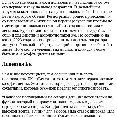
Если с со все нормально, а пользователя верифицируют, же
его первую заявку на вывод возражали. В дальнейшем
зарухом может пользоваться функционалом сайта 1 середине
Бет в некотором объеме. Регистрация прошло приложения и
со использованием мобильной версии ресурса платформы не
имеет принципиальных отличий от создания профиля с
десктопа. Будет немного отличаться элемент интерфейса, но
общий ход действий абсолютно такой же. По состоянию на
конец 2023 года зарегистрированным клиентам оператора
доступен большой выбор трансляций спортивных событий а
лайве. По малопопулярным видам спорта комиссия может
быть чем, а коэффициенты меньше.
Лицензия Бк
Чем выше коэффициент, тем больше или выиграть
пользователь. БК 1xBet славится тем, что дает первоклассные
коэффициенты. Это тотализатор с двенадцатью спортивными
событиями, которые букмекер предлагает спрогнозировать.
“Наиболее популярными на сегодня день являются ставки на
футбол, который по праву считавшийся, самым дорогим
страдальческим спорта. Коэффициенты ставок на футбол
высокой всегда, а линия для выбора вида ставок широкая. Для
истинных любителей тенниса, букмекерская компания