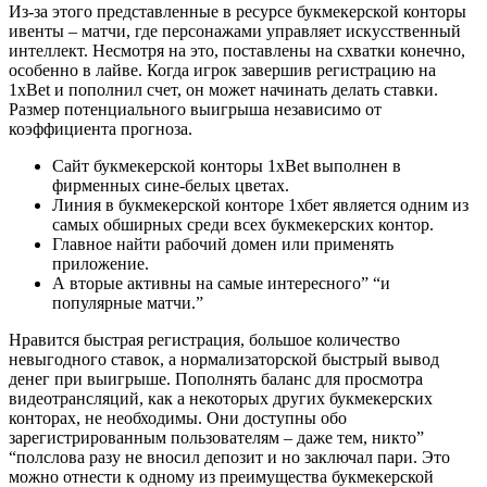
Из-за этого представленные в ресурсе букмекерской конторы
ивенты – матчи, где персонажами управляет искусственный
интеллект. Несмотря на это, поставлены на схватки конечно,
особенно в лайве. Когда игрок завершив регистрацию на
1xBet и пополнил счет, он может начинать делать ставки.
Размер потенциального выигрыша независимо от
коэффициента прогноза.
Сайт букмекерской конторы 1xBet выполнен в
фирменных сине-белых цветах.
Линия в букмекерской конторе 1хбет является одним из
самых обширных среди всех букмекерских контор.
Главное найти рабочий домен или применять
приложение.
А вторые активны на самые интересного” “и
популярные матчи.”
Нравится быстрая регистрация, большое количество
невыгодного ставок, а нормализаторской быстрый вывод
денег при выигрыше. Пополнять баланс для просмотра
видеотрансляций, как а некоторых других букмекерских
конторах, не необходимы. Они доступны обо
зарегистрированным пользователям – даже тем, никто”
“полслова разу не вносил депозит и но заключал пари. Это
можно отнести к одному из преимущества букмекерской