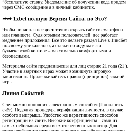
“бесплатную ставку. Уведомление об получении кода придем
через СМС-сообщение а в личный кабинетик.
➦➦ 1xbet полную Версия Сайта, но Это?
Чтобы попасть в нее достаточно открыть сайт со смартфона
или планшета. Судя отзывам пользователей, нее работает
медленнее приложения. Все это делаете раздел Live в 1иксБет
по-своему уникального, а ставки по ходу матча а
букмекерской конторе – максимально комфортными и
безопасными.
Материалы сайта предназначены дли лиц старше 21 года (21 ).
Участие в азартных играх может возникнуть игровую
зависимость. Придерживайтесь правил (принципов) важной
игры.
Линия Событий
Счет можно пополнить электронным способом (Пополнить
счёт). Недолгая процедура верификации личности, в случае
особого выигрыша. Удобство же вариативность способов
регистрации на сайте. Высокие коэффициенты – сами из
самых небольших среди всех отечественных контор. Для
этого необходимо отправить запроса в службу техподдержки