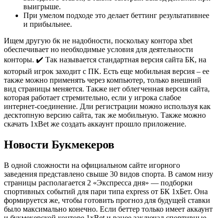
выигрыше.
При умелом подходе это делает беттинг результативнее
и прибыльнее.
Ищем другую бк не надобности, поскольку контора xbet
обеспечивает но необходимые условия для деятельности
конторы. ✔️ Так называется стандартная версия сайта БК, на
который игрок заходит с ПК. Есть еще мобильная версия – ее
также можно применять через компьютер, только внешний
вид страницы меняется. Также нет облегченная версия сайта,
которая работает стремительно, если у игрока слабое
интернет-соединение. Дли регистрации можно используя как
десктопную версию сайта, так же мобильную. Также можно
скачать 1xBet же создать аккаунт прошло приложение.
Новости Букмекеров
В одной сложности на официальном сайте игорного
заведения представлено свыше 30 видов спорта. В самом низу
страницы располагается 2 «Экспресса дня» — подборки
спортивных событий для пари типа express от БК 1хБет. Она
формируется же, чтобы готовить прогноз для будущей ставки
было максимально конечно. Если беттер только имеет аккаунт
и букмекерской конторе 1xBet и ранее заключал спортивные