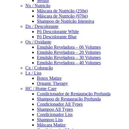
Sérum
Nx / Nutrição
Máscara de Nutrição (250g)
Máscara de Nutrição (970g)
Shampoo de Nutrição Intensiva
Dx / Descolorante
Pó Descolorante White
Pó Descolorante Blue
Ox / Oxidante
Emulsão Reveladora – 06 Volumes
Emulsão Reveladora – 20 Volumes
Emulsão Reveladora – 30 Volumes
Emulsão Reveladora – 40 Volumes
Cx / Coloração
Lx / Liss
Botox Matize
Organic Therapy
HC / Home Care
Condicionador de Restauração Profunda
Shampoo de Restauração Profunda
Condicionador All Types
Shampoo All Types
Condicionador Liss
Shampoo Liss
Máscara Matize