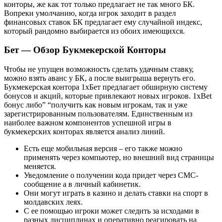
конторы, же как тот только предлагает не так много БК.
Вопреки умолчанию, когда игрок заходит в раздел
финансовых ставок БК предлагает ему случайной индекс,
который рандомно выбирается из обоих имеющихся.
Бет — Обзор Букмекерской Конторы
Чтобы не упущен возможность сделать удачным ставку,
можно взять аванс у БК, а после выигрыша вернуть его.
Букмекерская контора 1хБет предлагает обширную систему
бонусов и акций, которые привлекают новых игроков. 1xBet
бонус либо” “получить как новым игрокам, так и уже
зарегистрированным пользователям. Единственным из
наиболее важном компонентов успешной игры в
букмекерских конторах является анализ линий.
Есть еще мобильная версия – его также можно
применять через компьютер, но внешний вид страницы
меняется.
Уведомление о получении кода придет через СМС-
сообщение а в личный кабинетик.
Они могут играть в казино и делать ставки на спорт в
молдавских леях.
С ее помощью игроки может следить за исходами в
разных дисциплинах и оперативно реагировать на