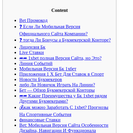
Content
Bet Промокод
❓ Если Ли Мобильная Версия
Официального Сайта Компании?
❓ тогда Ли Бонусы а Букмекерской Конторе?
Лицензия Бк
Live Ставки
➦➦ 1xbet полная Версия Сайта, но Это?
Линия Событий
Мобильная Версия Бк 1хбет
Приложения 1 Х Бет Для Ставок в Спорт
Новости Букмекеров
либо Ли Новичок Играть На Линии?
Бет — Обзор Букмекерской Конторы
➦➦ Какие Преимущества у Бк 1xbet рядом
Другими Букмекерами?
💰как можно Заработать С 1xbet? Прогнозы
На Спортивные События
финансовые Ставки
Bet: Мобильная Версия Сайта Особенности
Дизайна, Навигации И Функционала