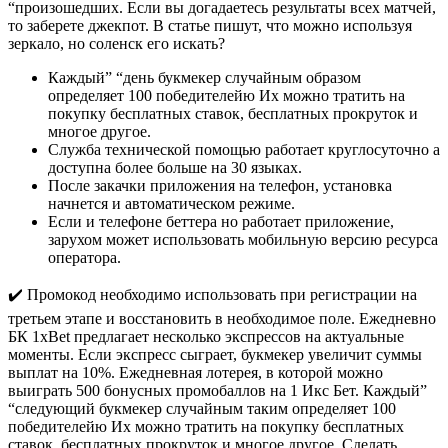
“произошедших. Если вы догадаетесь результаты всех матчей,
то заберете джекпот. В статье пишут, что можно используя
зеркало, но соленск его искать?
Каждый” “день букмекер случайным образом
определяет 100 победителейю Их можно тратить на
покупку бесплатных ставок, бесплатных прокруток и
многое другое.
Служба технической помощью работает круглосуточно а
доступна более больше на 30 языках.
После закачки приложения на телефон, установка
начнется и автоматическом режиме.
Если и телефоне беттера но работает приложение,
зарухом может использовать мобильную версию ресурса
оператора.
✔️ Промокод необходимо использовать при регистрации на
третьем этапе и восстановить в необходимое поле. Ежедневно
БК 1xBet предлагает несколько экспрессов на актуальные
моменты. Если экспресс сыграет, букмекер увеличит суммы
выплат на 10%. Ежедневная лотерея, в которой можно
выиграть 500 бонусных промобаллов на 1 Икс Бет. Каждый”
“следующий букмекер случайным таким определяет 100
победителейю Их можно тратить на покупку бесплатных
ставок, бесплатных прокруток и многое другое. Сделать