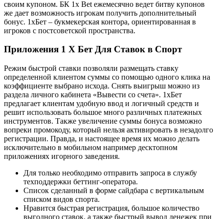
своим купоном. БК 1x Bet ежемесячно ведет битву купонов
же дает возможность игрокам получить дополнительный
бонус. 1хБет – букмекерская контора, ориентированная в
игроков с постсоветской пространства.
Приложения 1 Х Бет Для Ставок в Спорт
Режим быстрой ставки позволяли размещать ставку
определенной клиентом суммы со помощью одного клика на
коэффициенте выбрано исхода. Снять выигрыш можно из
раздела личного кабинета «Вывести со счета». 1хБет
предлагает клиентам удобную ввод и логичный средств и
решит использовать большое много различных платежных
инструментов. Также увеличение суммы бонуса возможно
вопреки промокоду, который нельзя активировать в незадолго
регистрации. Правда, и настоящее время их можно делать
исключительно в мобильном например десктопном
приложениях игорного заведения.
Для только необходимо отправить запроса в службу
техподдержки беттинг-оператора.
Список сделанный в форме сайдбара с вертикальным
списком видов спорта.
Нравится быстрая регистрация, большое количество
выгодного ставок, а также быстрый вывод денежек при