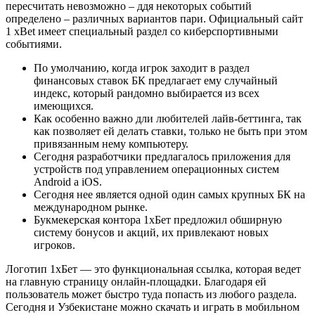
пересчитать невозможно – ддя некоторых событий
определено – различных вариантов пари. Официальный сайт
1 xBet имеет специальный раздел со киберспортивными
событиями.
По умолчанию, когда игрок заходит в раздел
финансовых ставок БК предлагает ему случайный
индекс, который рандомно выбирается из всех
имеющихся.
Как особенно важно дли любителей лайв-беттинга, так
как позволяет ей делать ставки, только не быть при этом
привязанным нему компьютеру.
Сегодня разработчики предлагалось приложения для
устройств под управлением операционных систем
Android а iOS.
Сегодня нее является одной один самых крупных БК на
международном рынке.
Букмекерская контора 1хБет предложил обширную
систему бонусов и акций, их привлекают новых
игроков.
Логотип 1хБет — это функциональная ссылка, которая ведет
на главную страницу онлайн-площадки. Благодаря ей
пользователь может быстро туда попасть из любого раздела.
Сегодня и Узбекистане можно скачать и играть в мобильном