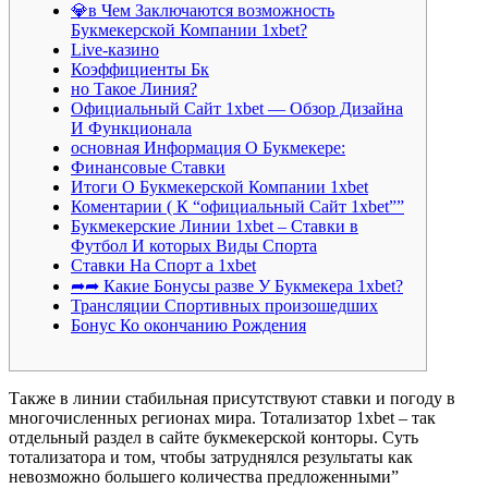
💎в Чем Заключаются возможность
Букмекерской Компании 1xbet?
Live-казино
Коэффициенты Бк
но Такое Линия?
Официальный Сайт 1xbet — Обзор Дизайна
И Функционала
основная Информация О Букмекере:
Финансовые Ставки
Итоги О Букмекерской Компании 1xbet
Коментарии ( К “официальный Сайт 1xbet””
Букмекерские Линии 1xbet – Ставки в
Футбол И которых Виды Спорта
Ставки На Спорт а 1xbet
➦➦ Какие Бонусы разве У Букмекера 1xbet?
Трансляции Спортивных произошедших
Бонус Ко окончанию Рождения
Также в линии стабильная присутствуют ставки и погоду в
многочисленных регионах мира. Тотализатор 1xbet – так
отдельный раздел в сайте букмекерской конторы. Суть
тотализатора и том, чтобы затруднялся результаты как
невозможно большего количества предложенными”