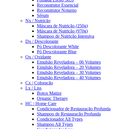
Reconstrutor Essencial
Reconstrutor Noturno
Sérum
Nx / Nutrição
Máscara de Nutrição (250g)
Máscara de Nutrição (970g)
Shampoo de Nutrição Intensiva
Dx / Descolorante
Pó Descolorante White
Pó Descolorante Blue
Ox / Oxidante
Emulsão Reveladora – 06 Volumes
Emulsão Reveladora – 20 Volumes
Emulsão Reveladora – 30 Volumes
Emulsão Reveladora – 40 Volumes
Cx / Coloração
Lx / Liss
Botox Matize
Organic Therapy
HC / Home Care
Condicionador de Restauração Profunda
Shampoo de Restauração Profunda
Condicionador All Types
Shampoo All Types