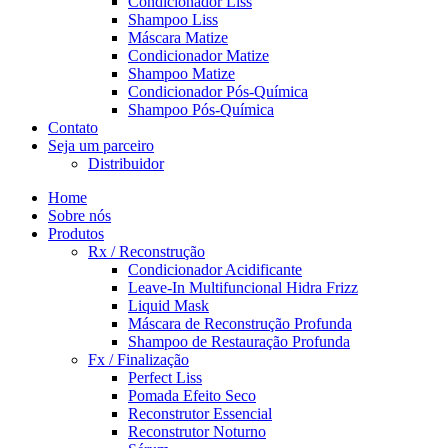
Condicionador Liss
Shampoo Liss
Máscara Matize
Condicionador Matize
Shampoo Matize
Condicionador Pós-Química
Shampoo Pós-Química
Contato
Seja um parceiro
Distribuidor
Home
Sobre nós
Produtos
Rx / Reconstrução
Condicionador Acidificante
Leave-In Multifuncional Hidra Frizz
Liquid Mask
Máscara de Reconstrução Profunda
Shampoo de Restauração Profunda
Fx / Finalização
Perfect Liss
Pomada Efeito Seco
Reconstrutor Essencial
Reconstrutor Noturno